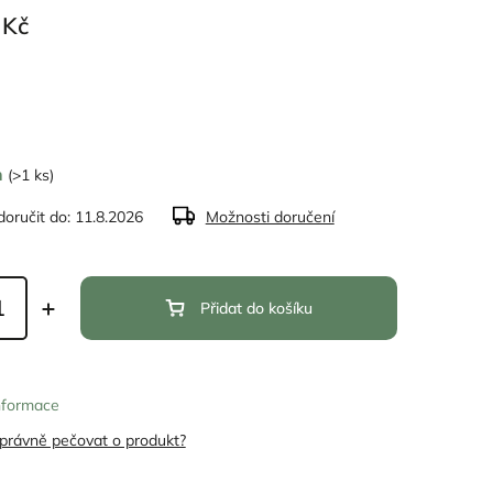
 Kč
m
(>1 ks)
oručit do:
11.8.2026
Možnosti doručení
Přidat do košíku
informace
správně pečovat o produkt?