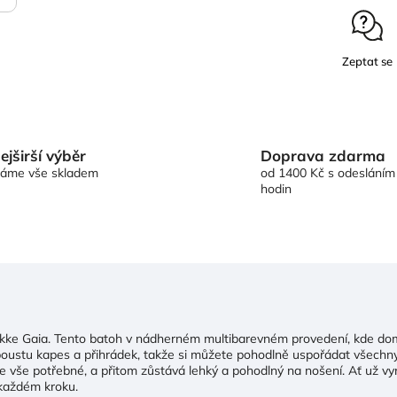
Zeptat se
Doprava zdarma
ejširší výběr
od 1400 Kč s odesláním
áme vše skladem
hodin
kke Gaia. Tento batoh v nádherném multibarevném provedení, kde domi
 spoustu kapes a přihrádek, takže si můžete pohodlně uspořádat všechn
 vše potřebné, a přitom zůstává lehký a pohodlný na nošení. Ať už vyr
 každém kroku.