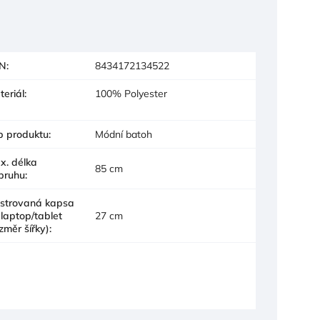
N
:
8434172134522
teriál
:
100% Polyester
p produktu
:
Módní batoh
x. délka
85 cm
pruhu
:
lstrovaná kapsa
 laptop/tablet
27 cm
změr šířky)
: