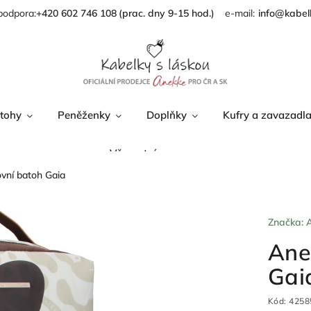
podpora:
+420 602 746 108
info@kabel
tohy
Peněženky
Doplňky
Kufry a zavazadl
Věrnostní program
vní batoh Gaia
Značka:
Ane
Gai
Kód:
4258