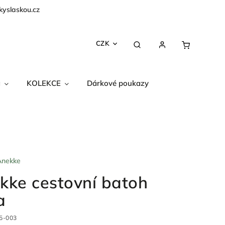
kyslaskou.cz
CZK
a
KOLEKCE
Dárkové poukazy
Anekke
kke cestovní batoh
a
5-003