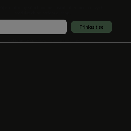
vůj e-mail a my vám budeme zasílat informace o nových
produktech na našem e-shopu.
Přihlásit se
Souhlasím se
Zpracováním osobních údajů
.