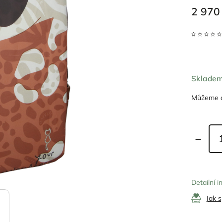
2 970
Sklade
Můžeme d
Detailní 
Jak 