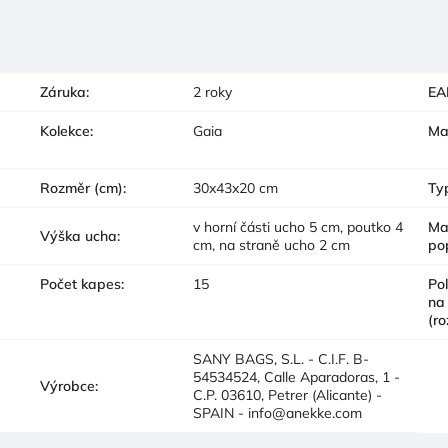
Záruka
:
2 roky
EA
Kolekce
:
Gaia
Ma
Rozměr (cm)
:
30x43x20 cm
Ty
v horní části ucho 5 cm, poutko 4
Ma
Výška ucha
:
cm, na straně ucho 2 cm
po
Počet kapes
:
15
Po
na
(ro
SANY BAGS, S.L. - C.I.F. B-
54534524, Calle Aparadoras, 1 -
Výrobce
:
C.P. 03610, Petrer (Alicante) -
SPAIN - info@anekke.com