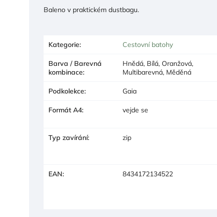
Baleno v praktickém dustbagu.
Kategorie
:
Cestovní batohy
Barva / Barevná
Hnědá, Bílá, Oranžová,
kombinace
:
Multibarevná, Měděná
Podkolekce
:
Gaia
Formát A4
:
vejde se
Typ zavírání
:
zip
EAN
:
8434172134522