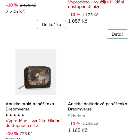
Vyprodáno - využijte Hlídání
–10 %
2 450 Kč
dostupnosti níže
2 205 Kč
–10 %
1 175 Kč
1 057 Kč
Do košíku
Detail
Anekke malá peněženka
Anekke dokladová peněženka
Dreamverse
Dreamverse
Skladem
Vyprodáno - využijte Hlídání
–10 %
1 295 Kč
dostupnosti níže
1 165 Kč
–10 %
725 Kč