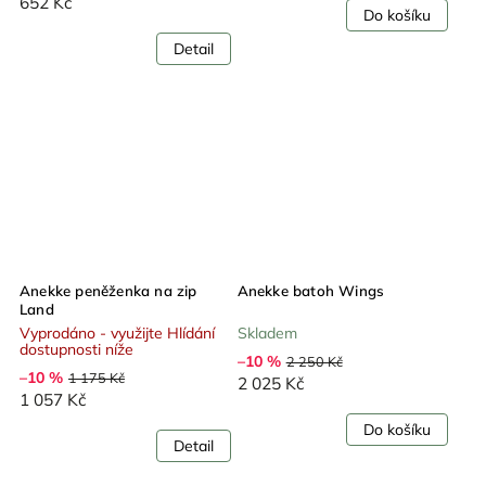
652 Kč
Do košíku
Detail
Anekke peněženka na zip
Anekke batoh Wings
Land
Vyprodáno - využijte Hlídání
Skladem
dostupnosti níže
–10 %
2 250 Kč
–10 %
1 175 Kč
2 025 Kč
1 057 Kč
Do košíku
Detail