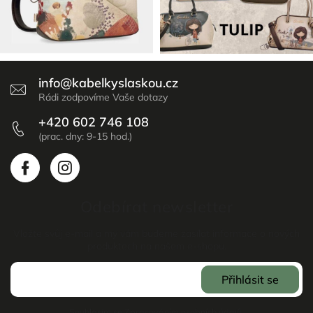
info
@
kabelkyslaskou.cz
+420 602 746 108
Odebírat newsletter
Vložte svůj e-mail a my vám budeme zasílat informace o nových
produktech na našem e-shopu.
Přihlásit se
Souhlasím se
Zpracováním osobních údajů
.