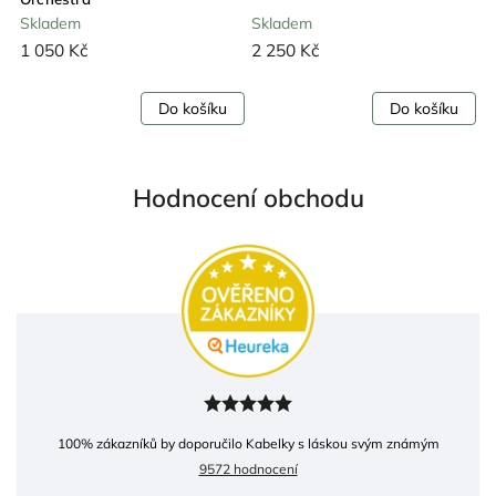
Skladem
Skladem
S
1 050 Kč
2 250 Kč
1
Do košíku
Do košíku
Hodnocení obchodu
100
% zákazníků by doporučilo Kabelky s láskou svým známým
9572 hodnocení