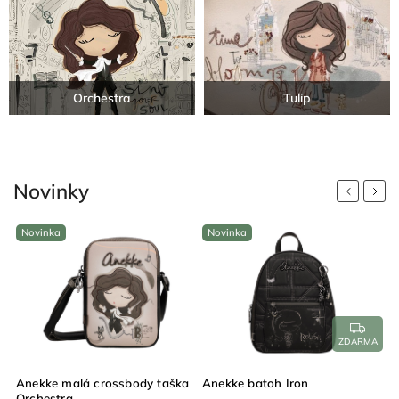
Orchestra
Tulip
Novinky
Previous
Next
Novinka
Novinka
ZDARMA
Anekke malá crossbody taška
Anekke batoh Iron
A
Orchestra
p