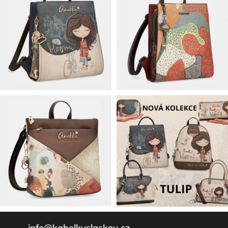
info
@
kabelkyslaskou.cz