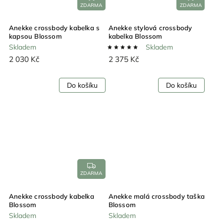
ZDARMA
ZDARMA
Anekke crossbody kabelka s
Anekke stylová crossbody
kapsou Blossom
kabelka Blossom
Skladem
Skladem
2 030 Kč
2 375 Kč
Do košíku
Do košíku
ZDARMA
Anekke crossbody kabelka
Anekke malá crossbody taška
Blossom
Blossom
Skladem
Skladem