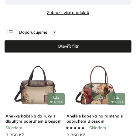
Zobrazit více produktů
Doporučujeme
Nejlevnější
Otevřít filtr
Nejdražší
Nejprodávanější
Abecedně
ZDARMA
ZDARMA
Anekke kabelka do ruky s
Anekke kabelka na rameno s
dlouhým popruhem Blossom
popruhem Blossom
Skladem
Skladem
2 250 Kč
2 250 Kč