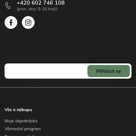
+420 602 746 108
Odebírat newsletter
Vložte svůj e-mail a my vám budeme zasílat informace o nových
produktech na našem e-shopu.
Přihlásit se
Souhlasím se
Zpracováním osobních údajů
.
Vše o nákupu
Moje objednávka
Věrnostní program