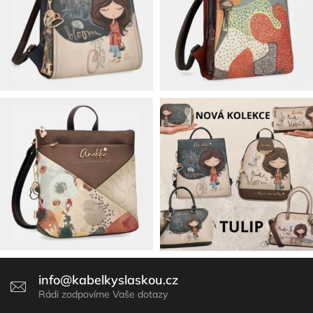
info
@
kabelkyslaskou.cz