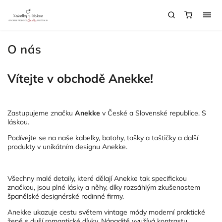
O nás
Vítejte v obchodě Anekke!
Zastupujeme značku
Anekke
v České a Slovenské republice. S
láskou.
Podívejte se na naše kabelky, batohy, tašky a taštičky a další
produkty v unikátním designu Anekke.
Všechny malé detaily, které dělají Anekke tak specifickou
značkou, jsou plné lásky a něhy, díky rozsáhlým zkušenostem
španělské designérské rodinné firmy.
Anekke ukazuje cestu světem vintage módy moderní praktické
ženě s duší romantické dívky. Nápaditě využívá kontrastu