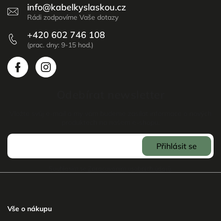
info
@
kabelkyslaskou.cz
+420 602 746 108
Odebírat newsletter
Vložte svůj e-mail a my vám budeme zasílat informace o nových
produktech na našem e-shopu.
Přihlásit se
Souhlasím se
Zpracováním osobních údajů
.
Vše o nákupu