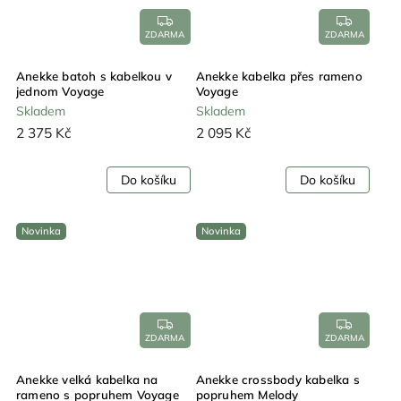
ZDARMA
ZDARMA
Anekke batoh s kabelkou v
Anekke kabelka přes rameno
jednom Voyage
Voyage
Skladem
Skladem
2 375 Kč
2 095 Kč
Do košíku
Do košíku
Novinka
Novinka
ZDARMA
ZDARMA
Anekke velká kabelka na
Anekke crossbody kabelka s
rameno s popruhem Voyage
popruhem Melody