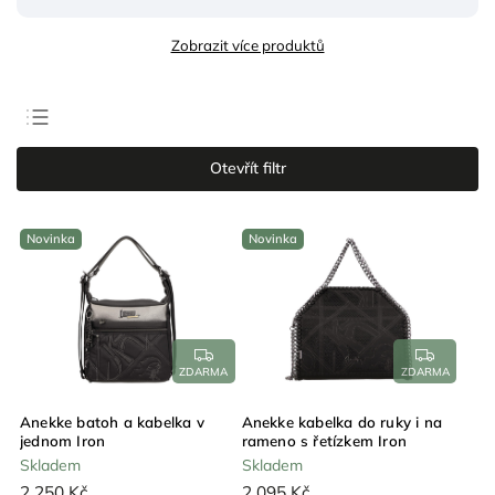
Zobrazit více produktů
Doporučujeme
Otevřít filtr
Nejlevnější
Nejdražší
Novinka
Novinka
Nejprodávanější
Abecedně
ZDARMA
ZDARMA
Anekke batoh a kabelka v
Anekke kabelka do ruky i na
jednom Iron
rameno s řetízkem Iron
Skladem
Skladem
2 250 Kč
2 095 Kč