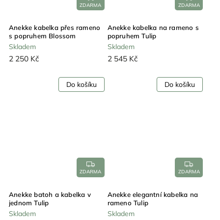
ZDARMA
ZDARMA
Anekke kabelka přes rameno
Anekke kabelka na rameno s
s popruhem Blossom
popruhem Tulip
Skladem
Skladem
2 250 Kč
2 545 Kč
Do košíku
Do košíku
ZDARMA
ZDARMA
Anekke batoh a kabelka v
Anekke elegantní kabelka na
jednom Tulip
rameno Tulip
Skladem
Skladem