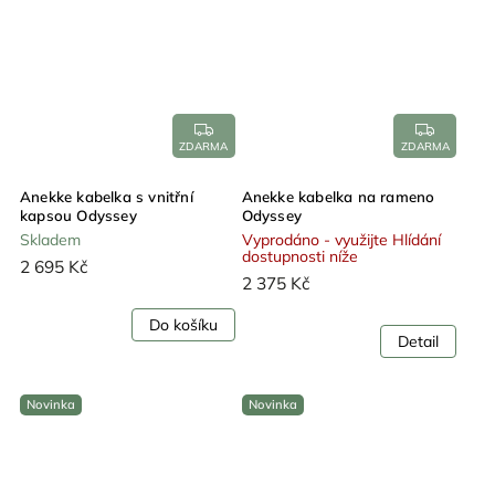
ZDARMA
ZDARMA
Anekke kabelka s vnitřní
Anekke kabelka na rameno
kapsou Odyssey
Odyssey
Skladem
Vyprodáno - využijte Hlídání
dostupnosti níže
2 695 Kč
2 375 Kč
Do košíku
Detail
Novinka
Novinka