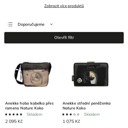
Zobrazit více produktů
Doporučujeme
Nejlevnější
Otevřít filtr
Nejdražší
Nejprodávanější
Abecedně
Anekke hobo kabelka přes
Anekke střední peněženka
rameno Nature Koko
Nature Koko
Skladem
Skladem
2 095 Kč
1 075 Kč