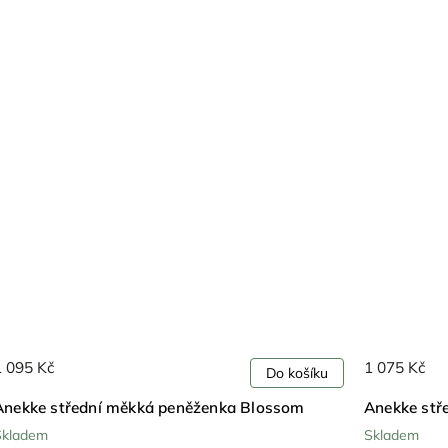
1 095 Kč
1 075 Kč
Do košíku
Anekke střední měkká peněženka Blossom
Anekke stř
Skladem
Skladem