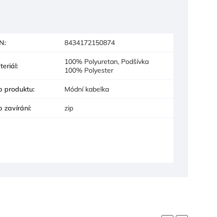
N
:
8434172150874
100% Polyuretan, Podšívka
teriál
:
100% Polyester
p produktu
:
Módní kabelka
p zavírání
:
zip