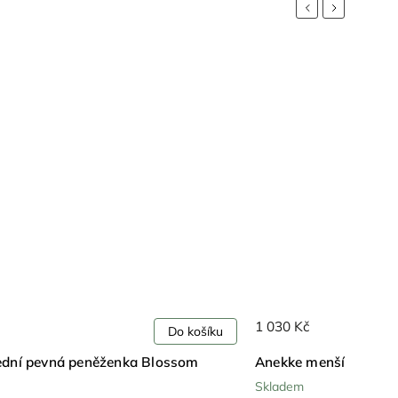
Previous
Next
1 030 Kč
Do košíku
ední pevná peněženka Blossom
Anekke menší měkká 
Skladem