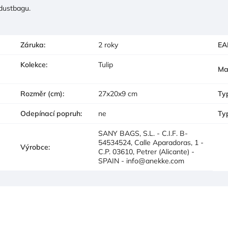
 dustbagu.
Záruka
:
2 roky
EA
Kolekce
:
Tulip
Ma
Rozměr (cm)
:
27x20x9 cm
Ty
Odepínací popruh
:
ne
Ty
SANY BAGS, S.L. - C.I.F. B-
54534524, Calle Aparadoras, 1 -
Výrobce
:
C.P. 03610, Petrer (Alicante) -
SPAIN - info@anekke.com