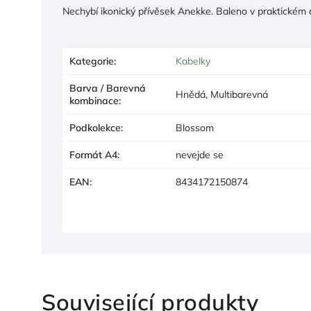
Nechybí ikonický přívěsek Anekke. Baleno v praktickém
Kategorie
:
Kabelky
Barva / Barevná
Hnědá, Multibarevná
kombinace
:
Podkolekce
:
Blossom
Formát A4
:
nevejde se
EAN
:
8434172150874
Související produkty