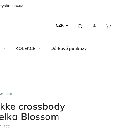
kyslaskou.cz
CZK
a
KOLEKCE
Dárkové poukazy
Anekke
kke crossbody
elka Blossom
3-577