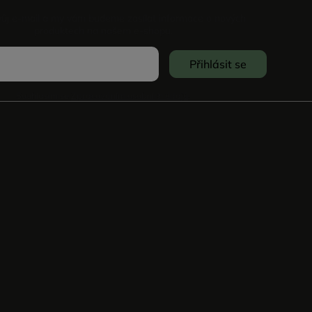
vůj e-mail a my vám budeme zasílat informace o nových
produktech na našem e-shopu.
Přihlásit se
Souhlasím se
Zpracováním osobních údajů
.