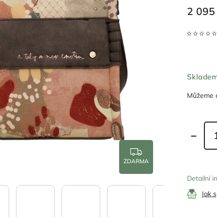
2 095
Sklade
Můžeme d
ZDARMA
Detailní 
Jak 