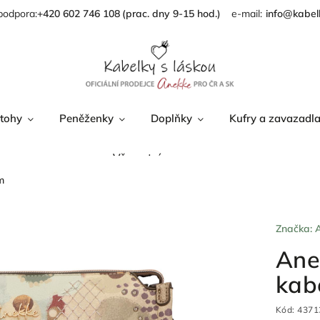
podpora:
+420 602 746 108
info@kabel
tohy
Peněženky
Doplňky
Kufry a zavazadl
Věrnostní program
m
Značka:
Ane
kab
Kód:
4371