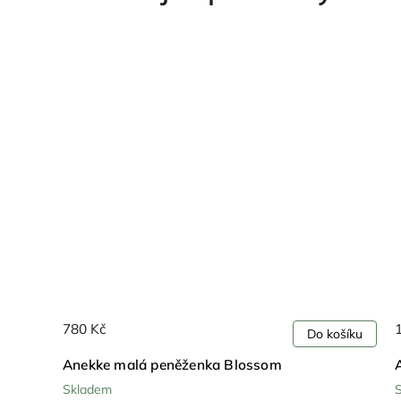
780 Kč
ošíku
Do košíku
Anekke malá peněženka Blossom
Skladem