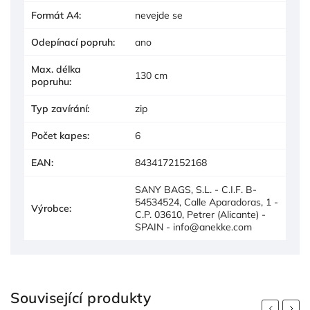
Formát A4
:
nevejde se
Odepínací popruh
:
ano
Max. délka
130 cm
popruhu
:
Typ zavírání
:
zip
Počet kapes
:
6
EAN
:
8434172152168
SANY BAGS, S.L. - C.I.F. B-
54534524, Calle Aparadoras, 1 -
Výrobce
:
C.P. 03610, Petrer (Alicante) -
SPAIN - info@anekke.com
Související produkty
Previous
Next