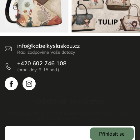
info
@
kabelkyslaskou.cz
+420 602 746 108
Odebírat newsletter
Vložte svůj e-mail a my vám budeme zasílat informace o nových
produktech na našem e-shopu.
Přihlásit se