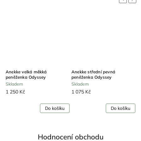
Anekke velká měkká
Anekke střední pevná
A
peněženka Odyssey
peněženka Odyssey
p
Skladem
Skladem
S
1 250 Kč
1 075 Kč
1
Do košíku
Do košíku
Hodnocení obchodu