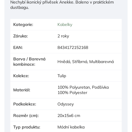
Nechybí ikonický přívěsek Anekke. Baleno v praktickém
dustbagu.
Kategorie
:
Kabelky
Záruka
:
2 roky
EAN
:
8434172152168
Barva / Barevná
Hnědá, Stříbrná, Multibarevná
kombinace
:
Kolekce
:
Tulip
100% Polyuretan, Podšívka
Materiál
:
100% Polyester
Podkolekce
:
Odyssey
Rozměr (cm)
:
20x15x6 cm
Typ produktu
:
Módní kabelka