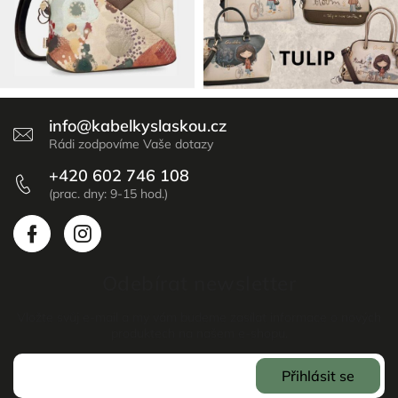
info
@
kabelkyslaskou.cz
+420 602 746 108
Odebírat newsletter
Vložte svůj e-mail a my vám budeme zasílat informace o nových
produktech na našem e-shopu.
Přihlásit se