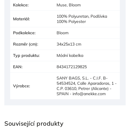
Kolekce
:
Muse, Bloom
100% Polyuretan, Podšívka
Materiál
:
100% Polyester
Podkolekce
:
Bloom
Rozměr (cm)
:
34x25x13 cm
Typ produktu
:
Módní kabelka
EAN
:
8434172129825
SANY BAGS, S.L. - C.I.F. B-
54534524, Calle Aparadoras, 1 -
Výrobce
:
C.P. 03610, Petrer (Alicante) -
SPAIN - info@anekke.com
Související produkty