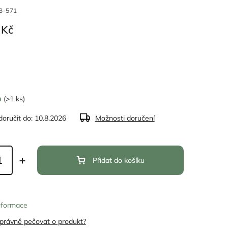
3-571
 Kč
m
(>1 ks)
oručit do:
10.8.2026
Možnosti doručení
Přidat do košíku
informace
správně pečovat o produkt?