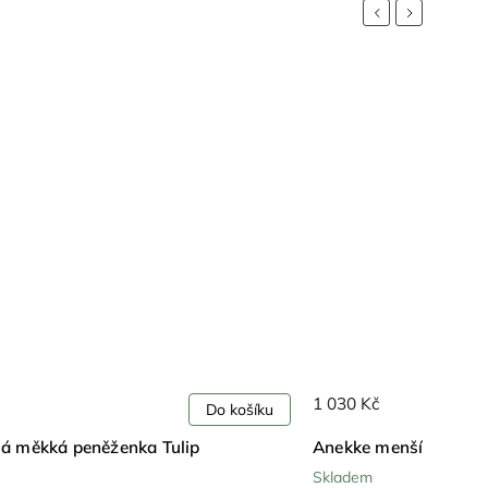
Previous
Next
1 030 Kč
Do košíku
á měkká peněženka Tulip
Anekke menší měkká 
Skladem