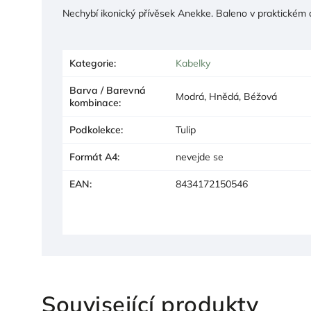
Nechybí ikonický přívěsek Anekke. Baleno v praktickém
Kategorie
:
Kabelky
Barva / Barevná
Modrá, Hnědá, Béžová
kombinace
:
Podkolekce
:
Tulip
Formát A4
:
nevejde se
EAN
:
8434172150546
Související produkty