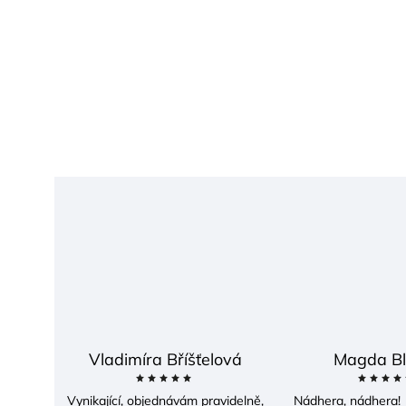
Vladimíra Bříšťelová
Magda Bl
Vynikající, objednávám pravidelně,
Nádhera, nádhera! 