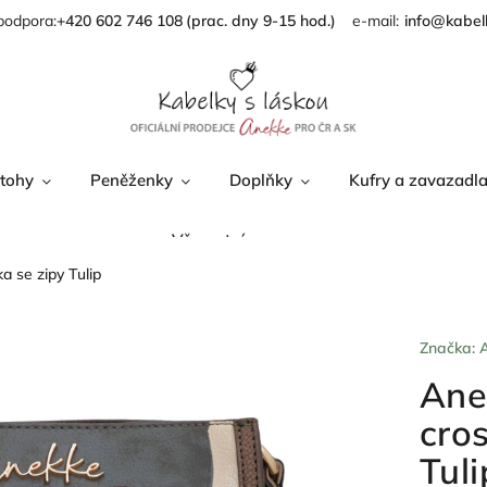
podpora:
+420 602 746 108
info@kabel
tohy
Peněženky
Doplňky
Kufry a zavazadl
Věrnostní program
a se zipy Tulip
Značka:
Ane
cro
Tuli