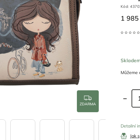
Kód:
4370
1 985
Sklade
Můžeme d
ZDARMA
Detailní 
Jak 