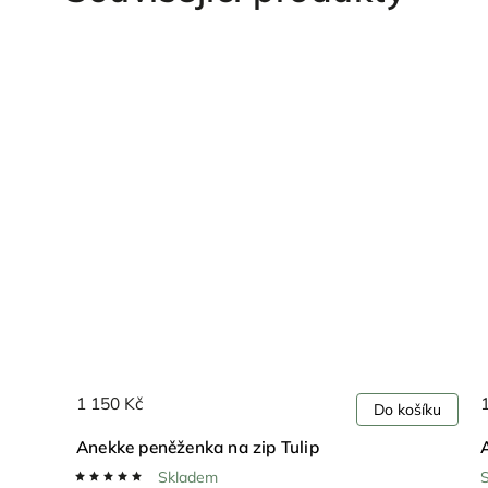
1 150 Kč
ošíku
Do košíku
Anekke peněženka na zip Tulip
Skladem