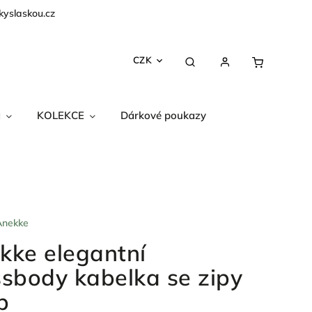
kyslaskou.cz
CZK
a
KOLEKCE
Dárkové poukazy
Anekke
kke elegantní
ssbody kabelka se zipy
p