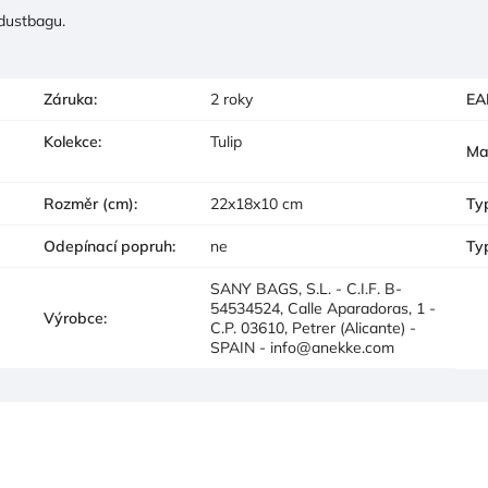
 dustbagu.
Záruka
:
2 roky
EA
Kolekce
:
Tulip
Ma
Rozměr (cm)
:
22x18x10 cm
Ty
Odepínací popruh
:
ne
Ty
SANY BAGS, S.L. - C.I.F. B-
54534524, Calle Aparadoras, 1 -
Výrobce
:
C.P. 03610, Petrer (Alicante) -
SPAIN - info@anekke.com