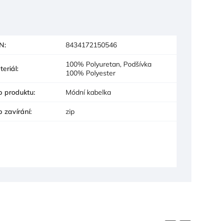
N
:
8434172150546
100% Polyuretan, Podšívka
teriál
:
100% Polyester
p produktu
:
Módní kabelka
p zavírání
:
zip