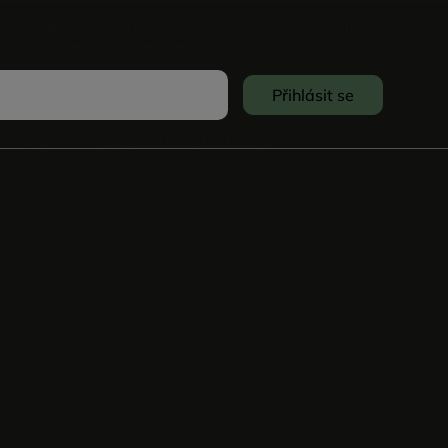
vůj e-mail a my vám budeme zasílat informace o nových
produktech na našem e-shopu.
Přihlásit se
Souhlasím se
Zpracováním osobních údajů
.