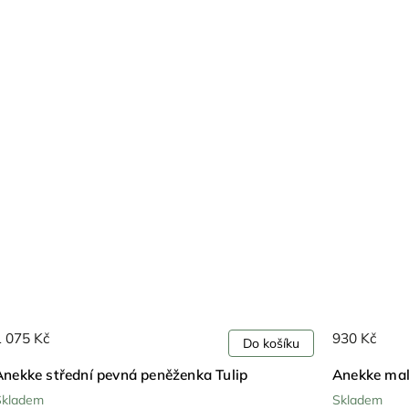
1 075 Kč
930 Kč
Do košíku
Anekke střední pevná peněženka Tulip
Anekke mal
Skladem
Skladem