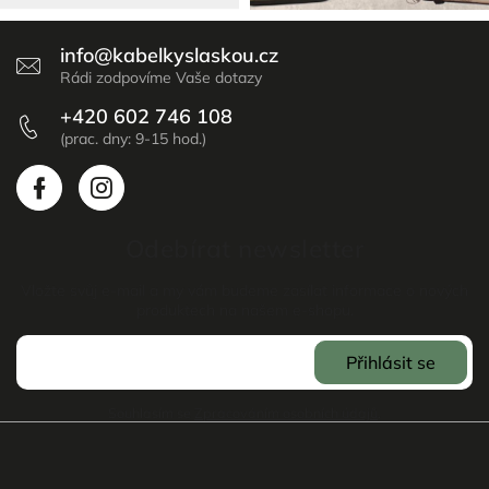
info
@
kabelkyslaskou.cz
+420 602 746 108
Odebírat newsletter
Vložte svůj e-mail a my vám budeme zasílat informace o nových
produktech na našem e-shopu.
Přihlásit se
Souhlasím se
Zpracováním osobních údajů
.