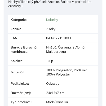
Nechybí ikonický přívěsek Anekke. Baleno v praktickém
dustbagu.
Kategorie
:
Kabelky
Záruka
:
2 roky
EAN
:
8434172152083
Barva / Barevná
Hnědá, Červená, Stříbrná,
kombinace
:
Multibarevná
Kolekce
:
Tulip
100% Polyuretan, Podšívka
Materiál
:
100% Polyester
Podkolekce
:
Odyssey
Rozměr (cm)
:
24x17x7 cm
Typ produktu
:
Módní kabelka