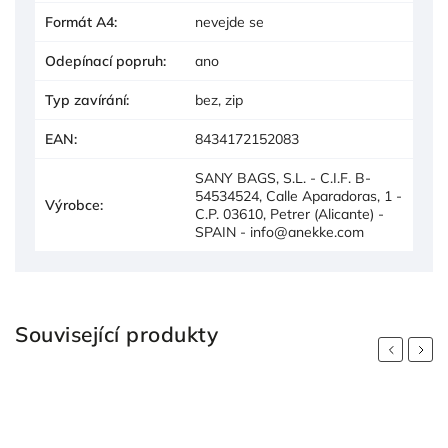
Formát A4
:
nevejde se
Odepínací popruh
:
ano
Typ zavírání
:
bez, zip
EAN
:
8434172152083
SANY BAGS, S.L. - C.I.F. B-
54534524, Calle Aparadoras, 1 -
Výrobce
:
C.P. 03610, Petrer (Alicante) -
SPAIN - info@anekke.com
Související produkty
Previous
Next