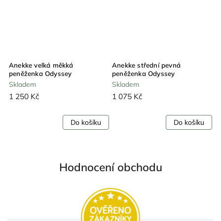
Anekke velká měkká
Anekke střední pevná
A
peněženka Odyssey
peněženka Odyssey
p
Skladem
Skladem
S
1 250 Kč
1 075 Kč
1
Do košíku
Do košíku
Hodnocení obchodu