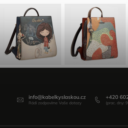
info
@
kabelkyslaskou.cz
+420 60