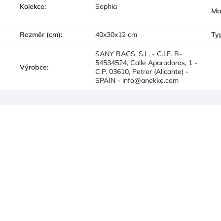
Kolekce
:
Sophia
Ma
Rozměr (cm)
:
40x30x12 cm
Ty
SANY BAGS, S.L. - C.I.F. B-
54534524, Calle Aparadoras, 1 -
Výrobce
:
C.P. 03610, Petrer (Alicante) -
SPAIN - info@anekke.com