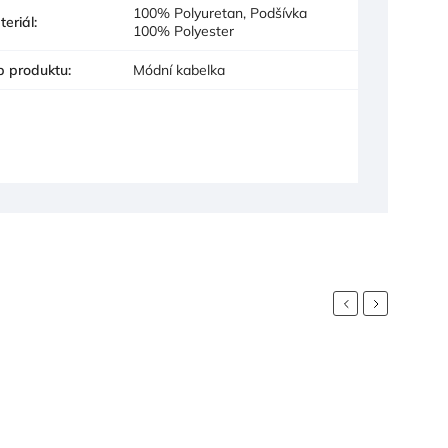
100% Polyuretan, Podšívka
teriál
:
100% Polyester
p produktu
:
Módní kabelka
Previous
Next