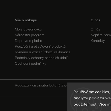
Vše o nákupu
O nás
Moje objednávka
O nás
Věrnostní program
Napište nám
Doprava a platba
Kontakty
Používání a ošetřování produktů
Výměna a vrácení zboží, reklamace
Podmínky ochrany osobních údajů
Obchodní podmínky
Ragazza - distributor batohů Zwei v ČR
Používáme cookies,
analýze provozu web
použitelnost.
Více i