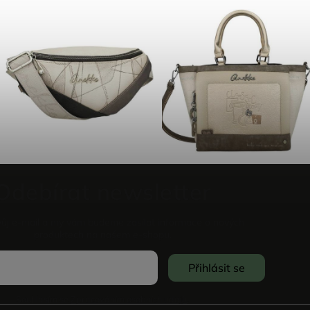
Odebírat newsletter
vůj e-mail a my vám budeme zasílat informace o nových
produktech na našem e-shopu.
Přihlásit se
Souhlasím se
Zpracováním osobních údajů
.