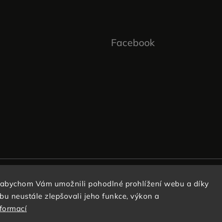
Facebook
 abychom Vám umožnili pohodlné prohlížení webu a díky
u neustále zlepšovali jeho funkce, výkon a
nformací
Copyright 2026
Kabelky s láskou
. Všechna práva vyhrazena.
Vytvořil
Shoptet
| Design
Shoptak.cz