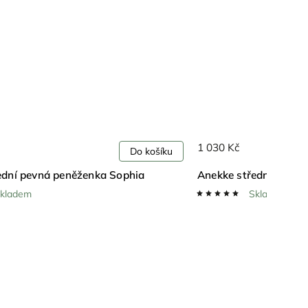
1 030 Kč
Do košíku
ední pevná peněženka Sophia
Anekke střední měkk
kladem
Skladem