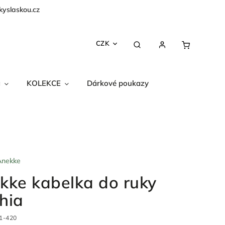
kyslaskou.cz
CZK
a
KOLEKCE
Dárkové poukazy
Anekke
kke kabelka do ruky
hia
1-420