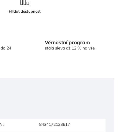
Věrnostní program
 do 24
stálá sleva až 12 % na vše
N
:
8434172133617