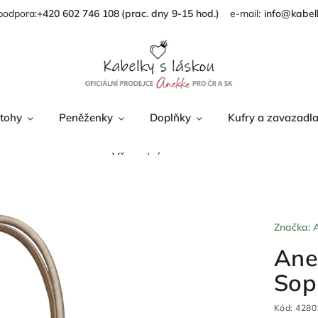
podpora:
+420 602 746 108
info@kabel
tohy
Peněženky
Doplňky
Kufry a zavazadl
Věrnostní program
Značka:
Ane
Sop
Kód:
4280