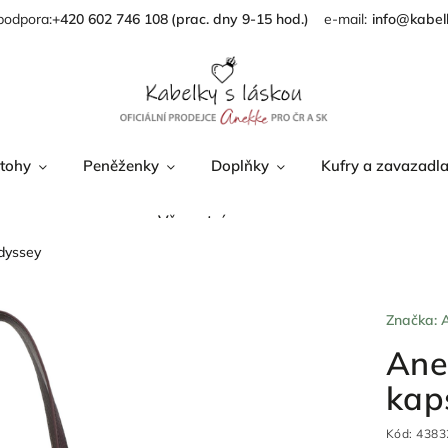
podpora:
+420 602 746 108
info@kabel
tohy
Peněženky
Doplňky
Kufry a zavazadl
Věrnostní program
Odyssey
Značka:
Ane
kap
Kód:
4383