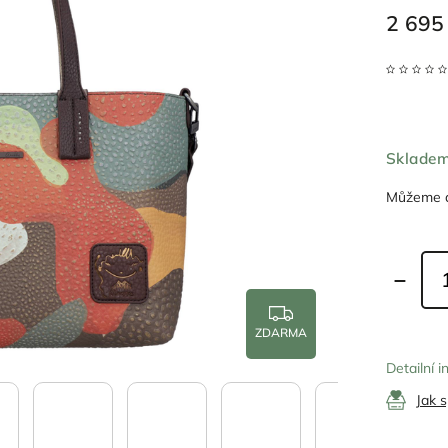
2 695
Sklade
Můžeme d
ZDARMA
Detailní 
Jak 