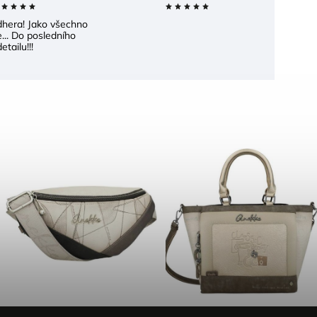
dhera! Jako všechno
... Do posledního
etailu!!!