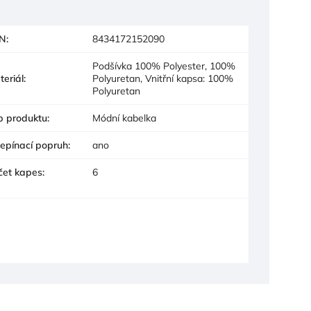
N
:
8434172152090
Podšívka 100% Polyester, 100%
teriál
:
Polyuretan, Vnitřní kapsa: 100%
Polyuretan
p produktu
:
Módní kabelka
epínací popruh
:
ano
čet kapes
:
6