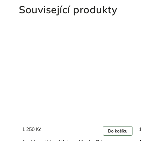
Související produkty
1 250 Kč
ošíku
Do košíku