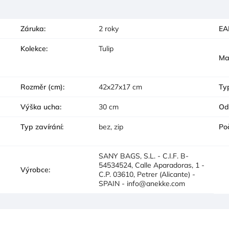
Záruka
:
2 roky
EA
Kolekce
:
Tulip
Ma
Rozměr (cm)
:
42x27x17 cm
Ty
Výška ucha
:
30 cm
Od
Typ zavírání
:
bez, zip
Po
SANY BAGS, S.L. - C.I.F. B-
54534524, Calle Aparadoras, 1 -
Výrobce
:
C.P. 03610, Petrer (Alicante) -
SPAIN - info@anekke.com