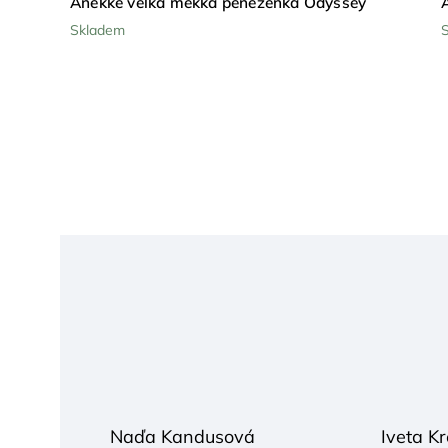
Anekke velká měkká peněženka Odyssey
Skladem
Naďa Kandusová
Iveta Kr