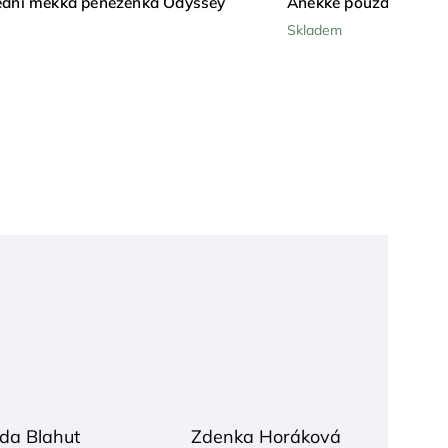
ední měkká peněženka Odyssey
Anekke pouzdro s odd
Skladem
da Blahut
Zdenka Horáková