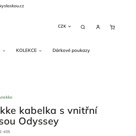
kyslaskou.cz
CZK
a
KOLEKCE
Dárkové poukazy
Anekke
kke kabelka s vnitřní
sou Odyssey
2-405