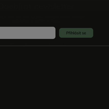
Odebírat newsletter
vůj e-mail a my vám budeme zasílat informace o nových
produktech na našem e-shopu.
Přihlásit se
Souhlasím se
Zpracováním osobních údajů
.