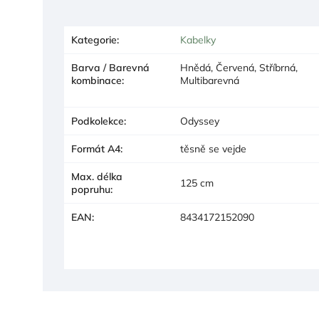
Kategorie
:
Kabelky
Barva / Barevná
Hnědá, Červená, Stříbrná,
kombinace
:
Multibarevná
Podkolekce
:
Odyssey
Formát A4
:
těsně se vejde
Max. délka
125 cm
popruhu
:
EAN
:
8434172152090