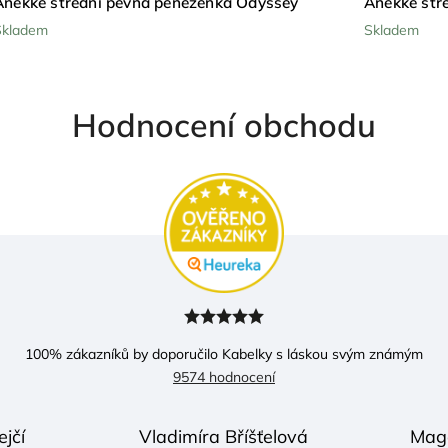
Anekke střední pevná peněženka Odyssey
Anekke stř
Skladem
Skladem
Hodnocení obchodu
100
% zákazníků by doporučilo Kabelky s láskou svým známým
9574 hodnocení
ejčí
Vladimíra Bříšťelová
Mag