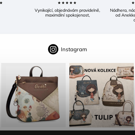
Vynikající, objednávám pravidelně,
Nádhera, ná
maximální spokojenost,
od Anekke
d
Instagram