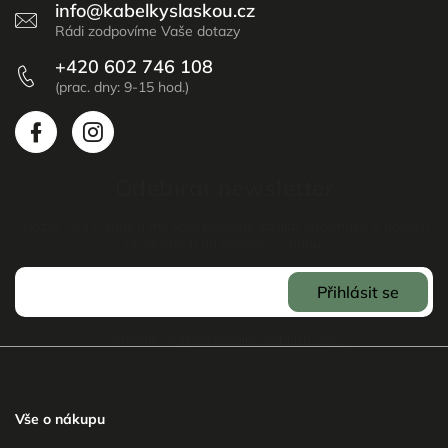
info
@
kabelkyslaskou.cz
+420 602 746 108
Odebírat newsletter
Vložte svůj e-mail a my vám budeme zasílat informace o nových
produktech na našem e-shopu.
Přihlásit se
Souhlasím se
Zpracováním osobních údajů
.
Vše o nákupu