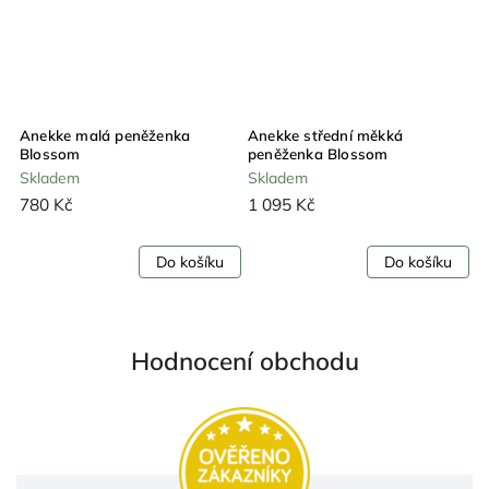
Anekke malá peněženka
Anekke střední měkká
A
Blossom
peněženka Blossom
p
Skladem
Skladem
S
780 Kč
1 095 Kč
1
Do košíku
Do košíku
Hodnocení obchodu