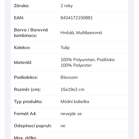
Záruka
:
2 roky
EAN
:
8434172150881
Barva / Barevná
Hnědá, Multibarevná
kombinace
:
Kolekce
:
Tulip
100% Polyuretan, Podšívka
Materiál
:
100% Polyester
Podkolekce
:
Blossom
Rozměr (cm)
:
15x19x3 cm
Typ produktu
:
Módní kabelka
Formát A4
:
nevejde se
Odepínací popruh
:
ne
Max. délka