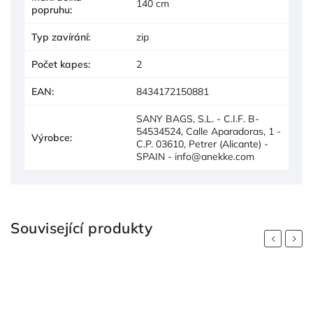
140 cm
popruhu
:
Typ zavírání
:
zip
Počet kapes
:
2
EAN
:
8434172150881
SANY BAGS, S.L. - C.I.F. B-
54534524, Calle Aparadoras, 1 -
Výrobce
:
C.P. 03610, Petrer (Alicante) -
SPAIN - info@anekke.com
Související produkty
Previous
Next