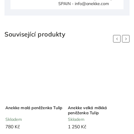
SPAIN - info@anekke.com
Související produkty
Previous
Next
ip
Anekke velká měkká
Anekke peněženka na zip Tulip
peněženka Tulip
Skladem
Skladem
1 250 Kč
1 150 Kč