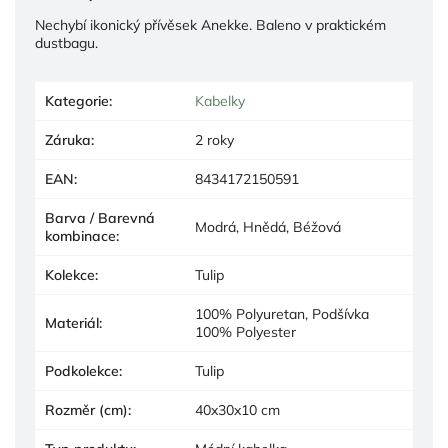
Nechybí ikonický přívěsek Anekke. Baleno v praktickém
dustbagu.
Kategorie
:
Kabelky
Záruka
:
2 roky
EAN
:
8434172150591
Barva / Barevná
Modrá, Hnědá, Béžová
kombinace
:
Kolekce
:
Tulip
100% Polyuretan, Podšívka
Materiál
:
100% Polyester
Podkolekce
:
Tulip
Rozměr (cm)
:
40x30x10 cm