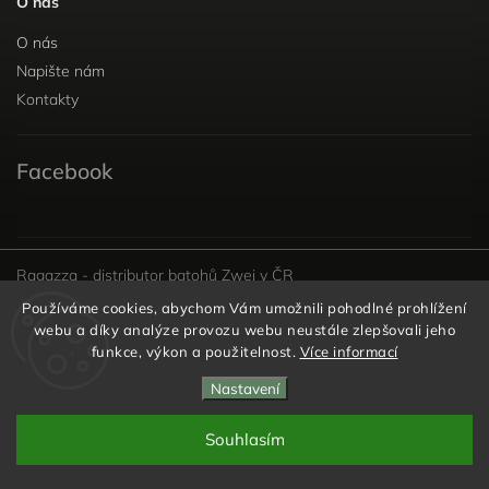
O nás
O nás
Napište nám
Kontakty
Facebook
Ragazza - distributor batohů Zwei v ČR
Používáme cookies, abychom Vám umožnili pohodlné prohlížení
webu a díky analýze provozu webu neustále zlepšovali jeho
funkce, výkon a použitelnost.
Více informací
Copyright 2026
Kabelky s láskou
. Všechna práva
Nastavení
vyhrazena.
Vytvořil
Shoptet
| Design
Shoptak.cz
Souhlasím