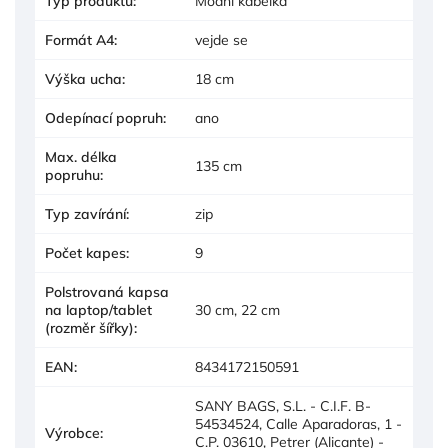
Typ produktu
:
Módní kabelka
Formát A4
:
vejde se
Výška ucha
:
18 cm
Odepínací popruh
:
ano
Max. délka
135 cm
popruhu
:
Typ zavírání
:
zip
Počet kapes
:
9
Polstrovaná kapsa
na laptop/tablet
30 cm, 22 cm
(rozměr šířky)
:
EAN
:
8434172150591
SANY BAGS, S.L. - C.I.F. B-
54534524, Calle Aparadoras, 1 -
Výrobce
:
C.P. 03610, Petrer (Alicante) -