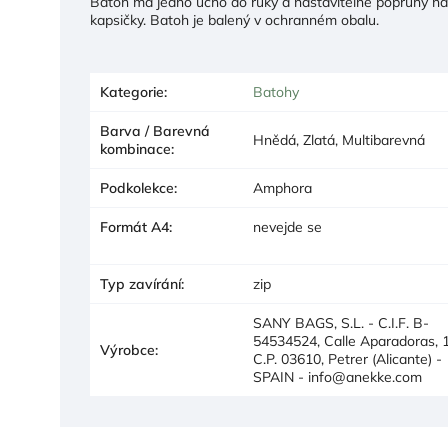
Batoh má jedno ucho do ruky a nastavitelné popruhy na z
kapsičky. Batoh je balený v ochranném obalu.
Kategorie
:
Batohy
Barva / Barevná
Hnědá, Zlatá, Multibarevná
kombinace
:
Podkolekce
:
Amphora
Formát A4
:
nevejde se
Typ zavírání
:
zip
SANY BAGS, S.L. - C.I.F. B-
54534524, Calle Aparadoras, 1
Výrobce
:
C.P. 03610, Petrer (Alicante) -
SPAIN - info@anekke.com