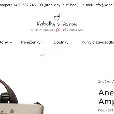
podpora:
+420 602 746 108
info@kabel
tohy
Peněženky
Doplňky
Kufry a zavazadl
Věrnostní program
Značka:
Ane
Am
Kód:
4271