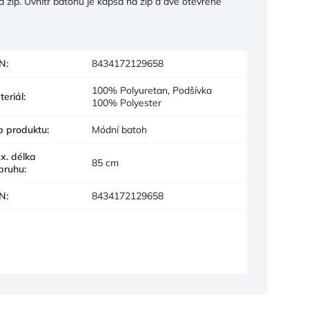
 zip. Uvnitř batohu je kapsa na zip a dvě otevřené
N
:
8434172129658
100% Polyuretan, Podšívka
teriál
:
100% Polyester
p produktu
:
Módní batoh
x. délka
85 cm
pruhu
:
N
:
8434172129658