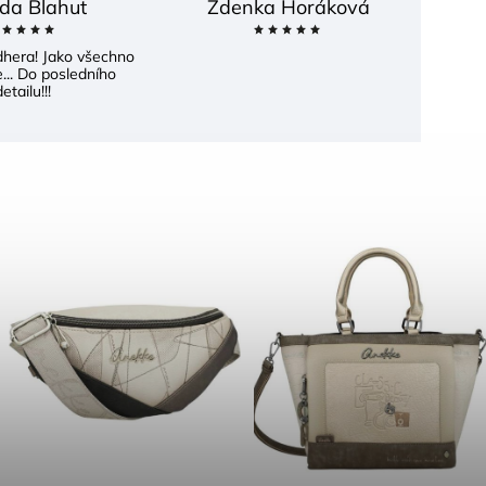
da Blahut
Zdenka Horáková
dhera! Jako všechno
... Do posledního
etailu!!!