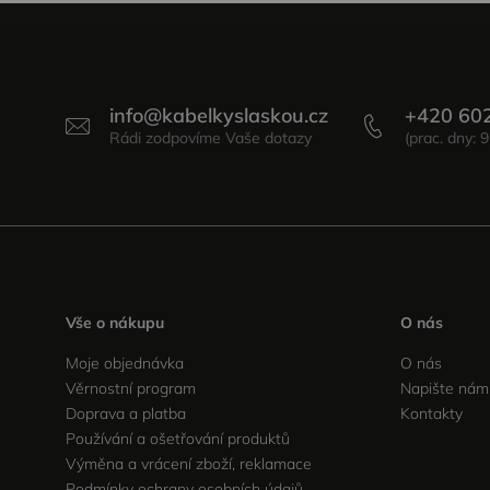
info
@
kabelkyslaskou.cz
+420 60
Vše o nákupu
O nás
Moje objednávka
O nás
Věrnostní program
Napište nám
Doprava a platba
Kontakty
Používání a ošetřování produktů
Výměna a vrácení zboží, reklamace
Podmínky ochrany osobních údajů