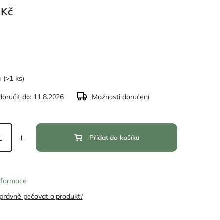
 Kč
m
(>1 ks)
oručit do:
11.8.2026
Možnosti doručení
Přidat do košíku
informace
správně pečovat o produkt?