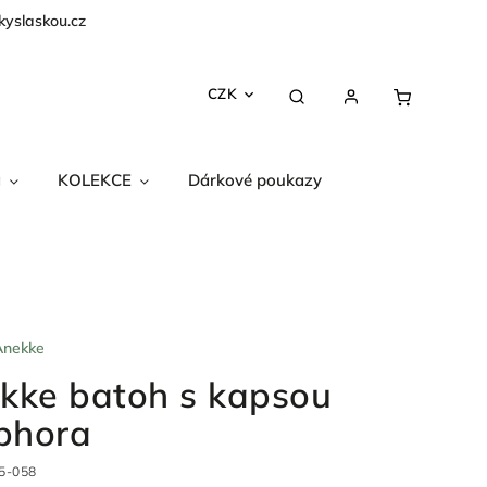
kyslaskou.cz
CZK
a
KOLEKCE
Dárkové poukazy
Anekke
kke batoh s kapsou
phora
5-058