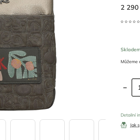
2 290
Sklade
Můžeme d
Detailní 
Jak 