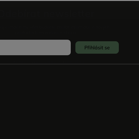
Odebírat newsletter
vůj e-mail a my vám budeme zasílat informace o nových
produktech na našem e-shopu.
Přihlásit se
Souhlasím se
Zpracováním osobních údajů
.