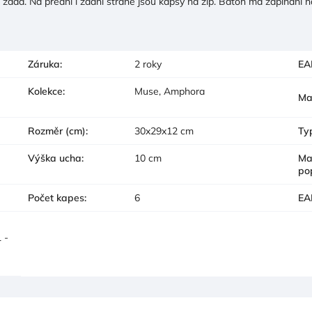
áda. Na přední i zadní straně jsou kapsy na zip. Batoh má zapínání na
Záruka
:
2 roky
EA
Kolekce
:
Muse, Amphora
Ma
Rozměr (cm)
:
30x29x12 cm
Ty
Výška ucha
:
10 cm
Ma
po
Počet kapes
:
6
EA
 -