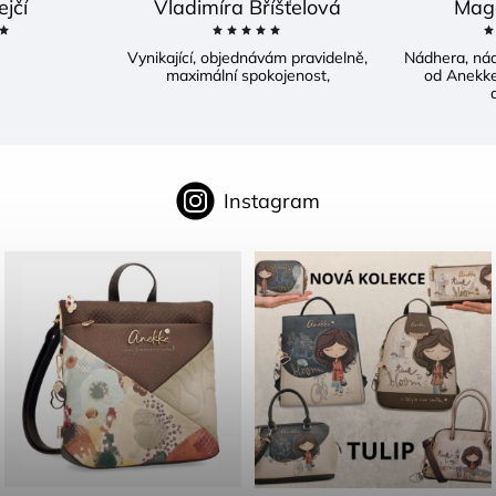
ejčí
Vladimíra Bříšťelová
Mag
Vynikající, objednávám pravidelně,
Nádhera, ná
maximální spokojenost,
od Anekke
d
Instagram