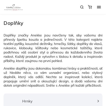
Doplňky
Doplňky značky Anekke jsou navrženy tak, aby vašemu dni
přinesly špetku kouzla a jedinečnosti. V této kategorii najdete
textilní pytlíky, kouzelné deštníky, hrnečky, šátky, doplňky do vlasů,
rukavice, klobouky, kšiltovky nebo kosmetické taštičky, které
podtrhnou váš osobní styl a přinesou do každodenního života
radost. Každý produkt je vytvořen s láskou k detailu a inspirován
příběhy, které zaujmou na první pohled.
Anekke doplňky jsou dokonalou kombinací krásy a praktičnosti, ať
už hledáte něco, co vám usnadní organizaci, nebo stylový
doplněk, který vás odliší. Nechte se inspirovat kolekcí, která
propojuje umění snít a okouzlující design, a dodá vašemu dni
dotek originální nápaditosti. Sněte s Anekke při každé příležitosti.
Hrnky