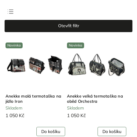
Doporučujeme
Otevřít filtr
Nejlevnější
Nejdražší
Novinka
Novinka
Nejprodávanější
Abecedně
Anekke malá termotaška na
Anekke velká termotaška na
jídlo Iron
oběd Orchestra
Skladem
Skladem
1 050 Kč
1 050 Kč
Do košíku
Do košíku