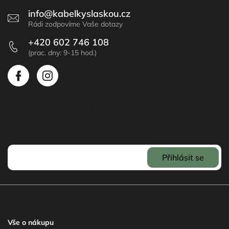
info
@
kabelkyslaskou.cz
+420 602 746 108
Odebírat newsletter
Vložte svůj e-mail a my vám budeme zasílat informace o nových
produktech na našem e-shopu.
Přihlásit se
Souhlasím se
Zpracováním osobních údajů
.
Vše o nákupu