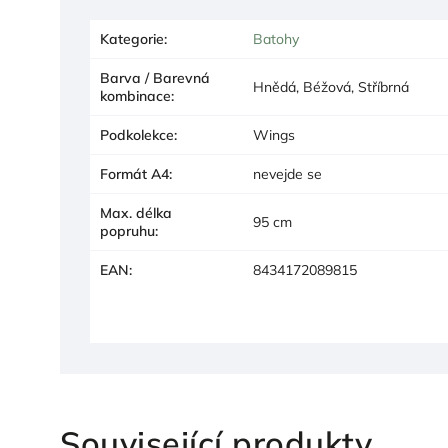
Kategorie
:
Batohy
Barva / Barevná
Hnědá, Béžová, Stříbrná
kombinace
:
Podkolekce
:
Wings
Formát A4
:
nevejde se
Max. délka
95 cm
popruhu
:
EAN
:
8434172089815
Související produkty