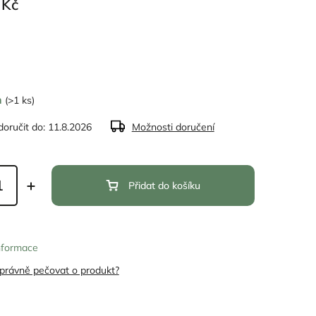
 Kč
m
(>1 ks)
oručit do:
11.8.2026
Možnosti doručení
Přidat do košíku
informace
správně pečovat o produkt?