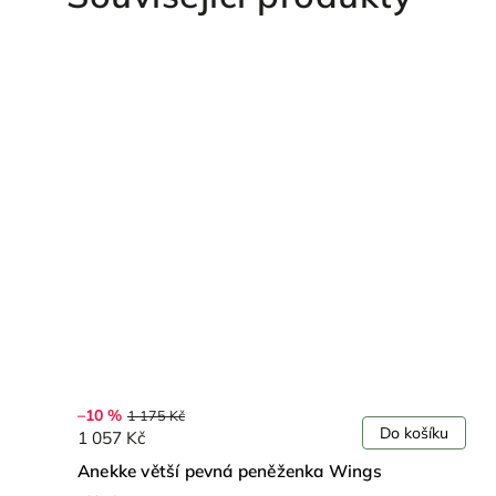
–10 %
1 175 Kč
Do košíku
1 057 Kč
Anekke větší pevná peněženka Wings