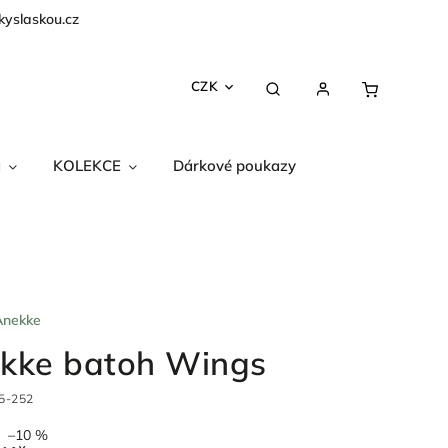
kyslaskou.cz
CZK
a
KOLEKCE
Dárkové poukazy
Anekke
kke batoh Wings
5-252
–10 %