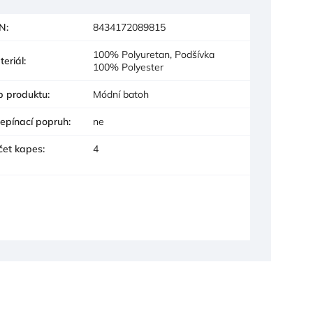
N
:
8434172089815
100% Polyuretan, Podšívka
teriál
:
100% Polyester
p produktu
:
Módní batoh
epínací popruh
:
ne
čet kapes
:
4