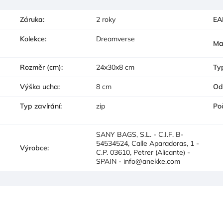
Záruka
:
2 roky
EA
Kolekce
:
Dreamverse
Ma
Rozměr (cm)
:
24x30x8 cm
Ty
Výška ucha
:
8 cm
Od
Typ zavírání
:
zip
Po
SANY BAGS, S.L. - C.I.F. B-
54534524, Calle Aparadoras, 1 -
Výrobce
:
C.P. 03610, Petrer (Alicante) -
SPAIN - info@anekke.com