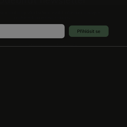
vůj e-mail a my vám budeme zasílat informace o nových
produktech na našem e-shopu.
Přihlásit se
Souhlasím se
Zpracováním osobních údajů
.