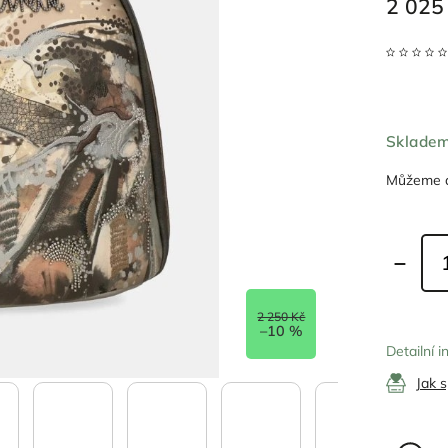
2 025
Sklade
Můžeme d
2 250 Kč
–10 %
Detailní 
Jak 