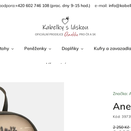
podpora:
+420 602 746 108
info@kabel
tohy
Peněženky
Doplňky
Kufry a zavazadl
Věrnostní program
Značka:
Ane
Kód:
3973
2 250 Kč