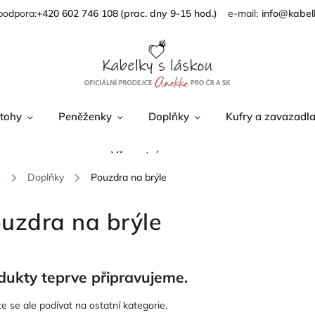
podpora:
+420 602 746 108
info@kabel
tohy
Peněženky
Doplňky
Kufry a zavazadl
Věrnostní program
ů
/
Doplňky
/
Pouzdra na brýle
uzdra na brýle
dukty teprve připravujeme.
e se ale podívat na ostatní kategorie.