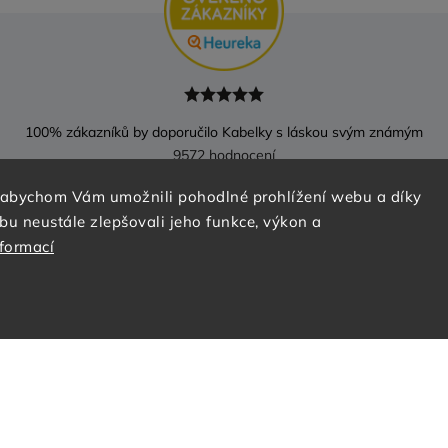
100
% zákazníků by doporučilo Kabelky s láskou svým známým
9572 hodnocení
 abychom Vám umožnili pohodlné prohlížení webu a díky
ahut
Zdenka Horáková
Pavl
u neustále zlepšovali jeho funkce, výkon a
nformací
Jako všechno
posledního
!
Instagram