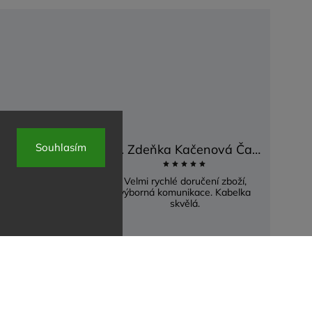
Souhlasím
a Ficková
Bc. Zdeňka Kačenová Častová
Velmi rychlé doručení zboží,
výborná komunikace. Kabelka
skvělá.