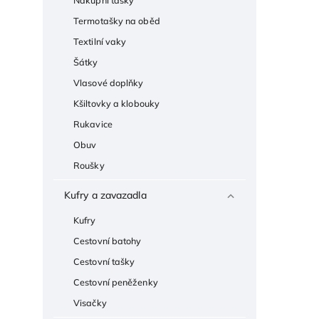
Nákupní tašky
Termotašky na oběd
Textilní vaky
Šátky
Vlasové doplňky
Kšiltovky a klobouky
Rukavice
Obuv
Roušky
Kufry a zavazadla
Kufry
Cestovní batohy
Cestovní tašky
Cestovní peněženky
Visačky