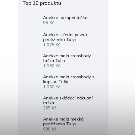
Top 10 produktů
Anekke nákupní taška
95 Kč
Anekke střední pevná
peněženka Tulip
1 075 Kč
Anekke malá crossbody
taška Tulip
1 050 Kč
Anekke malá crossbody s
kapsou Tulip
1 030 Kč
Anekke skládací nákupní
taška
225 Kč
Anekke malá měkká
peněženka Tulip
930 Kč