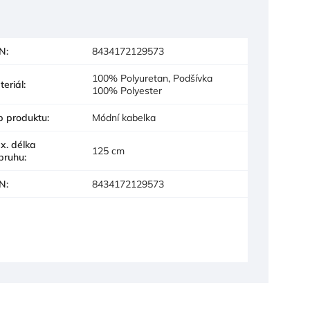
N
:
8434172129573
100% Polyuretan, Podšívka
teriál
:
100% Polyester
p produktu
:
Módní kabelka
x. délka
125 cm
pruhu
:
N
:
8434172129573