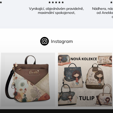
Vynikající, objednávám pravidelně,
Nádhera, ná
maximální spokojenost,
od Anekke
d
Instagram