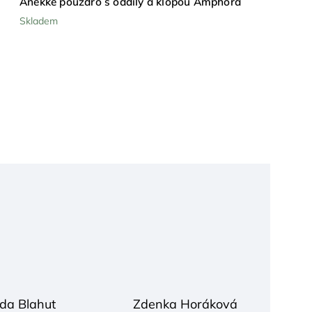
Anekke pouzdro s oddíly a klopou Amphora
Skladem
da Blahut
Zdenka Horáková