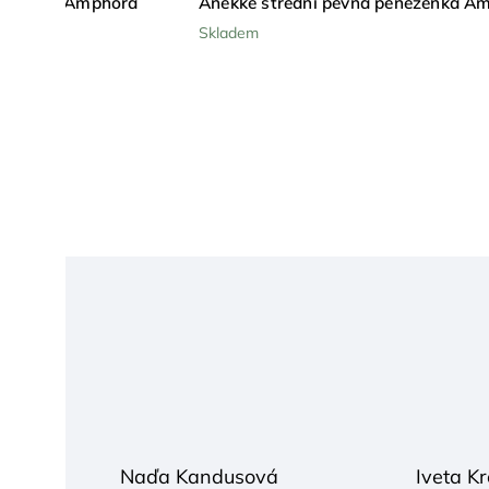
eněženka Amphora
Anekke střední pevná peněženka A
Skladem
Naďa Kandusová
Iveta Kr