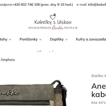
podpora:
+420 602 746 108
info@kabel
tohy
Peněženky
Doplňky
Kufry a zavazadl
Věrnostní program
y Amphora
Značka:
Ane
kab
Kód:
4271