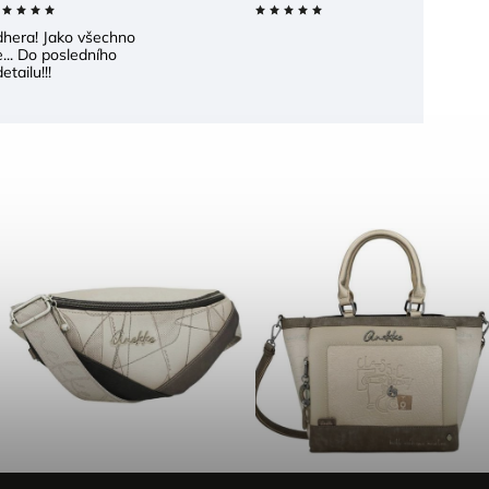
dhera! Jako všechno
... Do posledního
etailu!!!