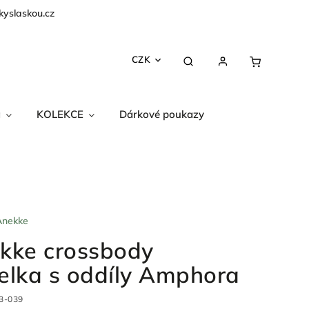
kyslaskou.cz
CZK
a
KOLEKCE
Dárkové poukazy
Anekke
kke crossbody
elka s oddíly Amphora
3-039