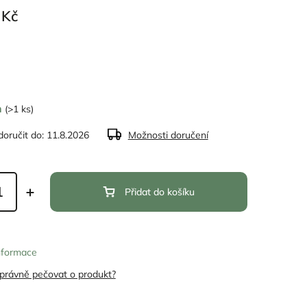
 Kč
m
(>1 ks)
oručit do:
11.8.2026
Možnosti doručení
Přidat do košíku
informace
správně pečovat o produkt?