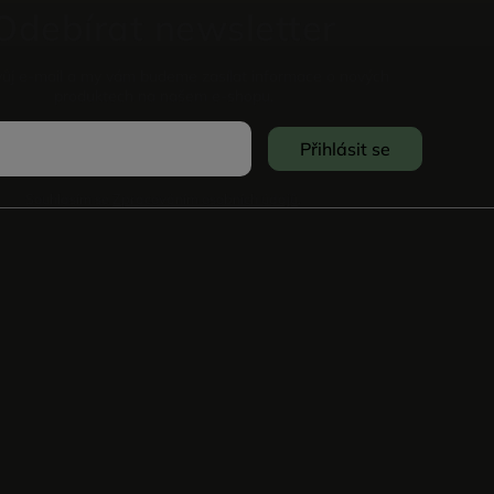
Odebírat newsletter
vůj e-mail a my vám budeme zasílat informace o nových
produktech na našem e-shopu.
Přihlásit se
Souhlasím se
Zpracováním osobních údajů
.