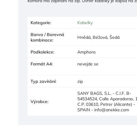
komora má zapínání na zip. Uvnitř kabelky je kapsa na z
Kategorie
:
Kabelky
Barva / Barevná
Hnědá, Béžová, Šedá
kombinace
:
Podkolekce
:
Amphora
Formát A4
:
nevejde se
Typ zavírání
:
zip
SANY BAGS, S.L. - C.I.F. B-
54534524, Calle Aparadoras, 1
Výrobce
:
C.P. 03610, Petrer (Alicante) -
SPAIN - info@anekke.com