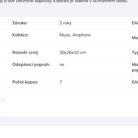
ip a dvě otevřené kapsičky. Kabelka je balená v ochranném obalu.
Záruka
:
2 roky
EA
Kolekce
:
Muse, Amphora
Ma
Rozměr (cm)
:
30x26x10 cm
Ty
Odepínací popruh
:
ne
Ma
po
Počet kapes
:
7
EA
 -