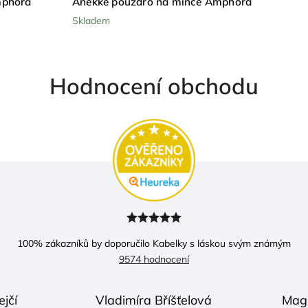
mphora
Anekke pouzdro na mince Amphora
Skladem
Hodnocení obchodu
100
% zákazníků by doporučilo Kabelky s láskou svým známým
9574 hodnocení
ejčí
Vladimíra Bříšťelová
Mag