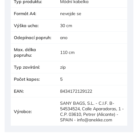
Typ produktu
:
Módní kabelka
Formát A4
:
nevejde se
Výška ucha
:
30 cm
Odepínací popruh
:
ano
Max. délka
110 cm
popruhu
:
Typ zavírání
:
zip
Počet kapes
:
5
EAN
:
8434172129122
SANY BAGS, S.L. - C.I.F. B-
54534524, Calle Aparadoras, 1 -
Výrobce
:
C.P. 03610, Petrer (Alicante) -
SPAIN - info@anekke.com