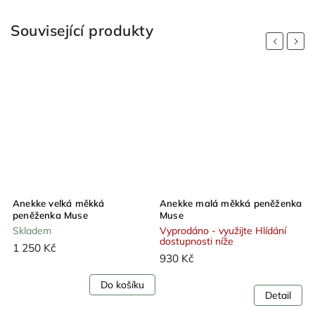
Související produkty
Previous
Next
e
Anekke velká měkká
Anekke malá měkká peněženka
A
peněženka Muse
Muse
Skladem
Vyprodáno - využijte Hlídání
dostupnosti níže
1 250 Kč
1
930 Kč
Do košíku
Detail