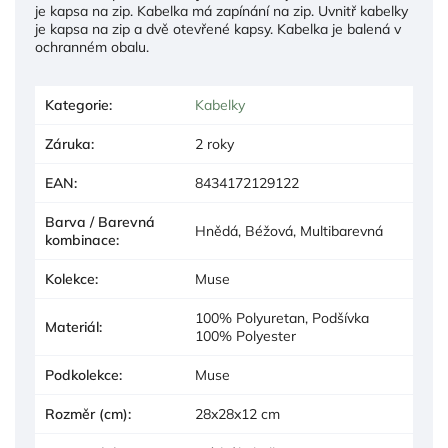
je kapsa na zip. Kabelka má zapínání na zip. Uvnitř kabelky
je kapsa na zip a dvě otevřené kapsy. Kabelka je balená v
ochranném obalu.
Kategorie
:
Kabelky
Záruka
:
2 roky
EAN
:
8434172129122
Barva / Barevná
Hnědá, Béžová, Multibarevná
kombinace
:
Kolekce
:
Muse
100% Polyuretan, Podšívka
Materiál
:
100% Polyester
Podkolekce
:
Muse
Rozměr (cm)
:
28x28x12 cm