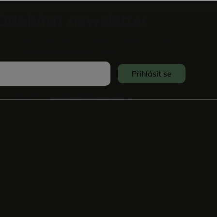
Odebírat newsletter
vůj e-mail a my vám budeme zasílat informace o nových
produktech na našem e-shopu.
Přihlásit se
Souhlasím se
Zpracováním osobních údajů
.