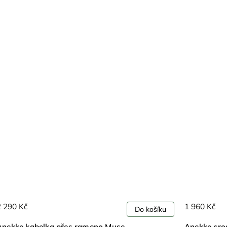
1 960 Kč
Do košíku
Do 
Muse
Anekke crossbody kabelka Muse