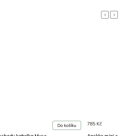
Previous
Next
785 Kč
košíku
Do košíku
Anekke mini crossbody Muse