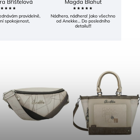
ra Bříšťelová
Magda Blahut
bjednávám pravidelně,
Nádhera, nádhera! Jako všechno
ní spokojenost,
od Anekke... Do posledního
detailu!!!