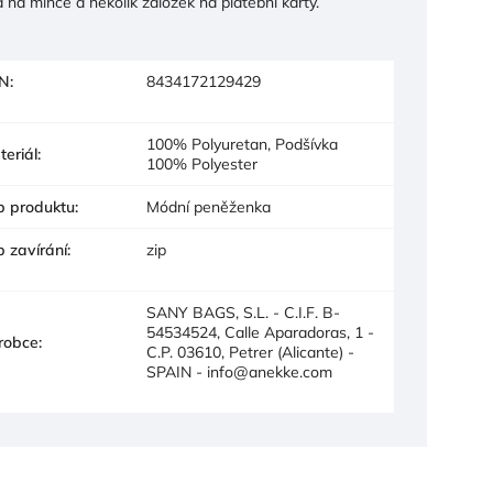
na mince a několik záložek na platební karty.
N
:
8434172129429
100% Polyuretan, Podšívka
teriál
:
100% Polyester
p produktu
:
Módní peněženka
p zavírání
:
zip
SANY BAGS, S.L. - C.I.F. B-
54534524, Calle Aparadoras, 1 -
robce
:
C.P. 03610, Petrer (Alicante) -
SPAIN - info@anekke.com