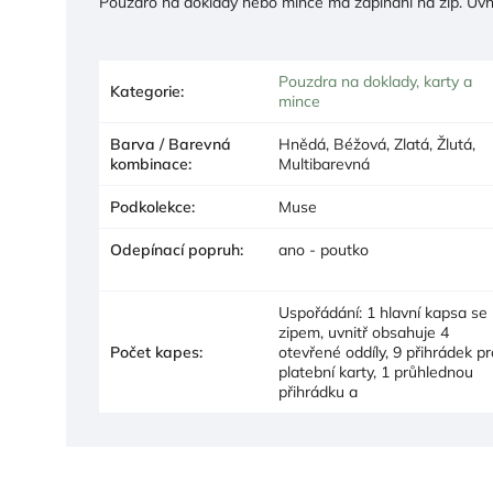
Pouzdro na doklady nebo mince má zapínání na zip. Uvnit
Pouzdra na doklady, karty a
Kategorie
:
mince
Barva / Barevná
Hnědá, Béžová, Zlatá, Žlutá,
kombinace
:
Multibarevná
Podkolekce
:
Muse
Odepínací popruh
:
ano - poutko
Uspořádání: 1 hlavní kapsa se
zipem, uvnitř obsahuje 4
Počet kapes
:
otevřené oddíly, 9 přihrádek pr
platební karty, 1 průhlednou
přihrádku a