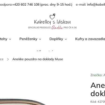
podpora:
+420 602 746 108
info@kabel
tohy
Peněženky
Doplňky
Kufry a zavazadl
Věrnostní program
nce
/
Anekke pouzdro na doklady Muse
Značka:
Ane
dok
Kód:
4270