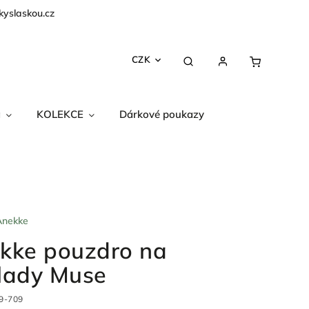
kyslaskou.cz
CZK
a
KOLEKCE
Dárkové poukazy
Anekke
kke pouzdro na
lady Muse
9-709