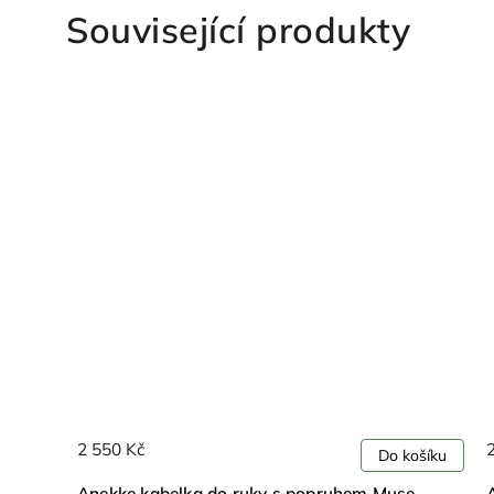
Související produkty
2 290 Kč
Do košíku
 ruky s popruhem Muse
Anekke kabelka přes rameno 