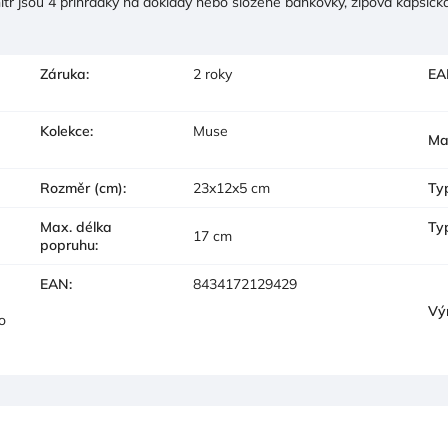
ř jsou 4 přihrádky na doklady nebo složené bankovky, zipová kapsička 
Záruka
:
2 roky
EA
Kolekce
:
Muse
Ma
Rozměr (cm)
:
23x12x5 cm
Ty
Max. délka
Ty
17 cm
popruhu
:
EAN
:
8434172129429
Vý
o