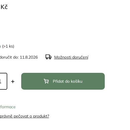
 Kč
m
(>1 ks)
oručit do:
11.8.2026
Možnosti doručení
Přidat do košíku
informace
správně pečovat o produkt?