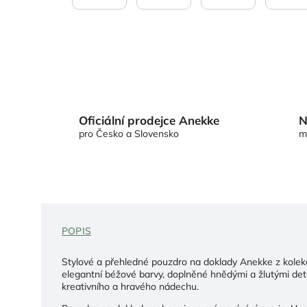
Oficiální prodejce Anekke
N
pro Česko a Slovensko
m
POPIS
Stylové a přehledné pouzdro na doklady Anekke z kolekce
elegantní béžové barvy, doplněné hnědými a žlutými deta
kreativního a hravého nádechu.