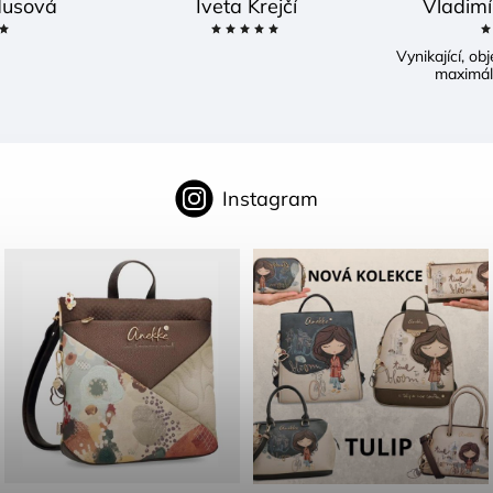
usová
Iveta Krejčí
Vladimí
Vynikající, o
maximál
Instagram