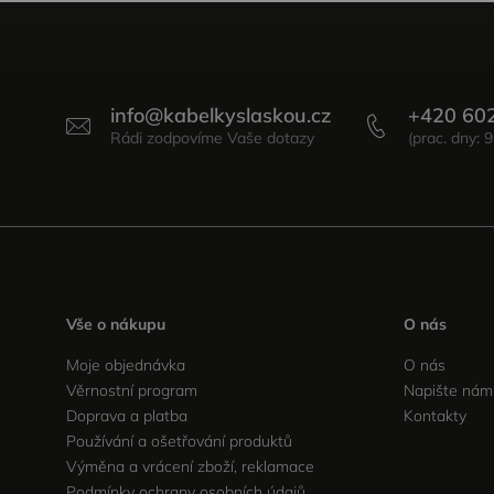
info
@
kabelkyslaskou.cz
+420 60
Vše o nákupu
O nás
Moje objednávka
O nás
Věrnostní program
Napište nám
Doprava a platba
Kontakty
Používání a ošetřování produktů
Výměna a vrácení zboží, reklamace
Podmínky ochrany osobních údajů