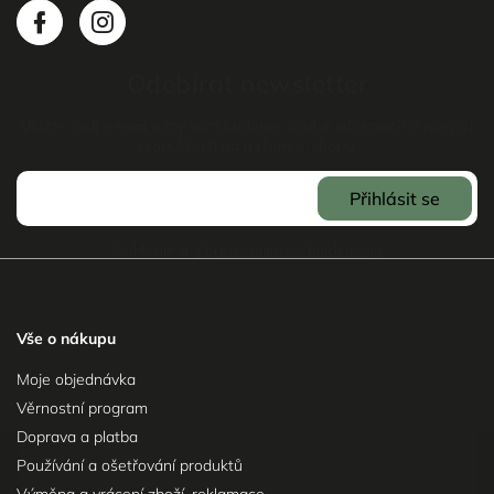
Odebírat newsletter
Vložte svůj e-mail a my vám budeme zasílat informace o nových
produktech na našem e-shopu.
Přihlásit se
Souhlasím se
Zpracováním osobních údajů
.
Vše o nákupu
Moje objednávka
Věrnostní program
Doprava a platba
Používání a ošetřování produktů
Výměna a vrácení zboží, reklamace