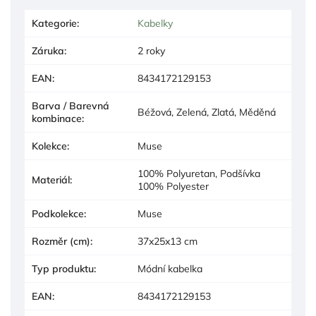
Kategorie
:
Kabelky
Záruka
:
2 roky
EAN
:
8434172129153
Barva / Barevná
Béžová, Zelená, Zlatá, Měděná
kombinace
:
Kolekce
:
Muse
100% Polyuretan, Podšívka
Materiál
:
100% Polyester
Podkolekce
:
Muse
Rozměr (cm)
:
37x25x13 cm
Typ produktu
:
Módní kabelka
EAN
:
8434172129153