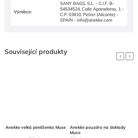
SANY BAGS, S.L. - C.I.F. B-
54534524, Calle Aparadoras, 1 -
Výrobce
:
C.P. 03610, Petrer (Alicante) -
SPAIN - info@anekke.com
Související produkty
Previous
Next
ka
Anekke velká peněženka Muse
Anekke pouzdro na doklady
Muse