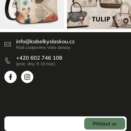
info
@
kabelkyslaskou.cz
+420 602 746 108
Odebírat newsletter
Vložte svůj e-mail a my vám budeme zasílat informace o nových
produktech na našem e-shopu.
Přihlásit se