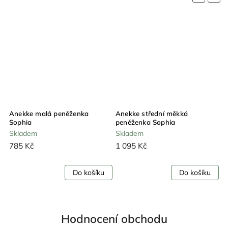
Anekke malá peněženka
Anekke střední měkká
A
Sophia
peněženka Sophia
p
Skladem
Skladem
785 Kč
1 095 Kč
1
Do košíku
Do košíku
Hodnocení obchodu