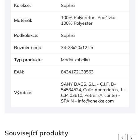
Kolekce
:
Sophia
100% Polyuretan, Podšívka
Materiál
:
100% Polyester
Podkolekce
:
Sophia
Rozměr (cm)
:
34-28x20x12 cm
Typ produktu
:
Módní kabelka
EAN
:
8434172133563
SANY BAGS, S.L. - C.I.F. B-
54534524, Calle Aparadoras, 1 -
Výrobce
:
C.P. 03610, Petrer (Alicante) -
SPAIN - info@anekke.com
Související produkty
Previous
Next