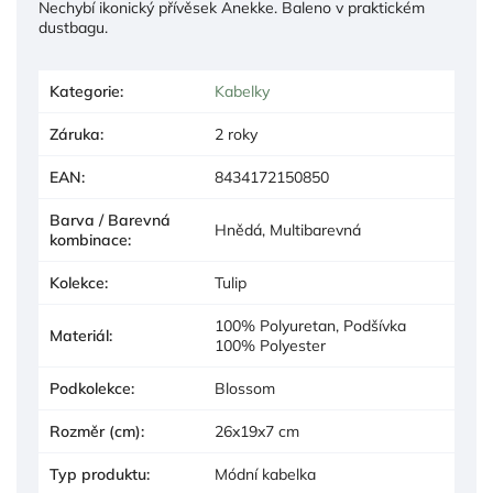
Nechybí ikonický přívěsek Anekke. Baleno v praktickém
dustbagu.
Kategorie
:
Kabelky
Záruka
:
2 roky
EAN
:
8434172150850
Barva / Barevná
Hnědá, Multibarevná
kombinace
:
Kolekce
:
Tulip
100% Polyuretan, Podšívka
Materiál
:
100% Polyester
Podkolekce
:
Blossom
Rozměr (cm)
:
26x19x7 cm
Typ produktu
:
Módní kabelka