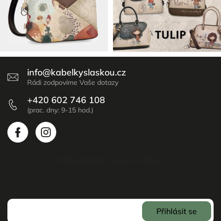
info
@
kabelkyslaskou.cz
+420 602 746 108
Odebírat newsletter
Vložte svůj e-mail a my vám budeme zasílat informace o nových
produktech na našem e-shopu.
Přihlásit se