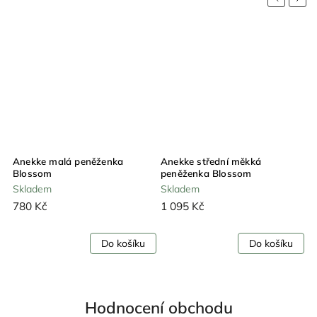
Anekke malá peněženka
Anekke střední měkká
A
Blossom
peněženka Blossom
p
Skladem
Skladem
S
780 Kč
1 095 Kč
1
Do košíku
Do košíku
Hodnocení obchodu