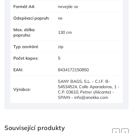
Formát A4
:
nevejde se
Odepínací popruh
:
ne
Max. délka
130 cm
popruhu
:
Typ zavírání
:
zip
Počet kapes
:
5
EAN
:
8434172150850
SANY BAGS, S.L. - C.I.F. B-
54534524, Calle Aparadoras, 1 -
Výrobce
:
C.P. 03610, Petrer (Alicante) -
SPAIN - info@anekke.com
Související produkty
Previous
Next