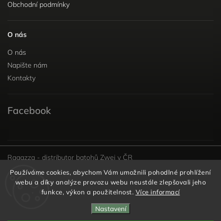
Obchodní podmínky
O nás
O nás
Napište nám
Kontakty
Facebook
Ragazza - distributor batohů Zwei v ČR
Používáme cookies, abychom Vám umožnili pohodlné prohlížení
webu a díky analýze provozu webu neustále zlepšovali jeho
funkce, výkon a použitelnost.
Více informací
Copyright 2026
Kabelky s láskou
. Všechna práva
Nastavení
vyhrazena.
Vytvořil
Shoptet
| Design
Shoptak.cz