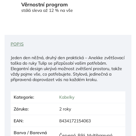
Věrnostní program
stálá sleva až 12 % na vše
POPIS
Jeden den něžná, druhý den praktická – Anekke zvětšovací
taška do ruky Tulip se přizpůsobí vašim potřebám.
Elegantní design ukrývá možnost zvětšení prostoru, takže
vždy pojme vše, co potřebujete. Stylová, jedinečná a
připravená doprovázet vás na každém kroku.
Kategorie
:
Kabelky
Záruka
:
2 roky
EAN
:
8434172154063
Barva / Barevná
Červená, Bílá, Multibarevná