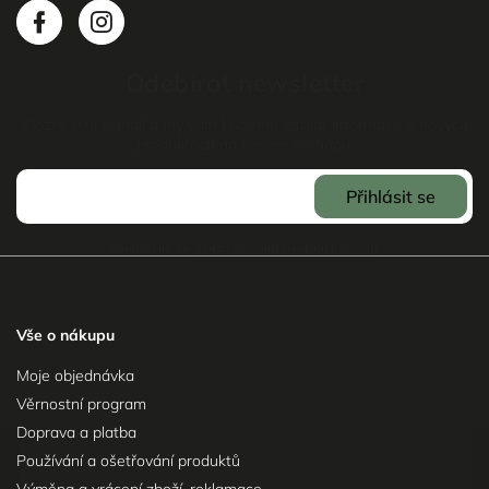
Odebírat newsletter
Vložte svůj e-mail a my vám budeme zasílat informace o nových
produktech na našem e-shopu.
Přihlásit se
Souhlasím se
Zpracováním osobních údajů
.
Vše o nákupu
Moje objednávka
Věrnostní program
Doprava a platba
Používání a ošetřování produktů
Výměna a vrácení zboží, reklamace