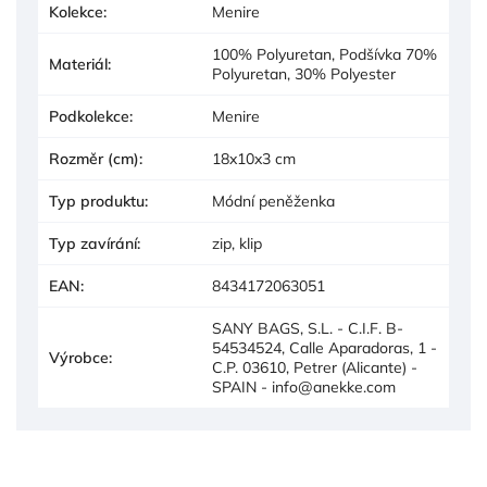
Kolekce
:
Menire
100% Polyuretan, Podšívka 70%
Materiál
:
Polyuretan, 30% Polyester
Podkolekce
:
Menire
Rozměr (cm)
:
18x10x3 cm
Typ produktu
:
Módní peněženka
Typ zavírání
:
zip, klip
EAN
:
8434172063051
SANY BAGS, S.L. - C.I.F. B-
54534524, Calle Aparadoras, 1 -
Výrobce
:
C.P. 03610, Petrer (Alicante) -
SPAIN - info@anekke.com