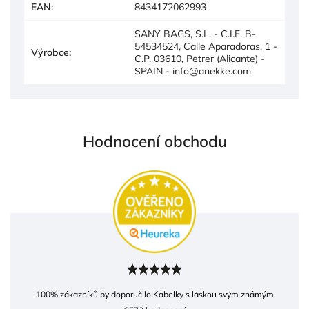
EAN
:
8434172062993
SANY BAGS, S.L. - C.I.F. B-
54534524, Calle Aparadoras, 1 -
Výrobce
:
C.P. 03610, Petrer (Alicante) -
SPAIN - info@anekke.com
Hodnocení obchodu
100
% zákazníků by doporučilo Kabelky s láskou svým známým