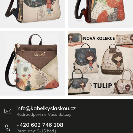
info
@
kabelkyslaskou.cz
+420 602 746 108