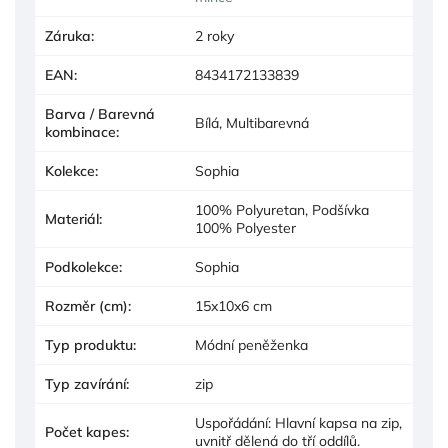
Záruka
:
2 roky
EAN
:
8434172133839
Barva / Barevná
Bílá, Multibarevná
kombinace
:
Kolekce
:
Sophia
100% Polyuretan, Podšívka
Materiál
:
100% Polyester
Podkolekce
:
Sophia
Rozměr (cm)
:
15x10x6 cm
Typ produktu
:
Módní peněženka
Typ zavírání
:
zip
Uspořádání: Hlavní kapsa na zip,
Počet kapes
:
uvnitř dělená do tří oddílů.