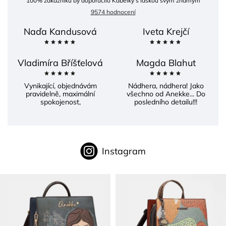
100
% zákazníků by doporučilo Kabelky s láskou svým známým
9574 hodnocení
Naďa Kandusová
Iveta Krejčí
Vladimíra Bříšťelová
Magda Blahut
Vynikající, objednávám
Nádhera, nádhera! Jako
pravidelně, maximální
všechno od Anekke... Do
spokojenost,
posledního detailu!!!
Instagram