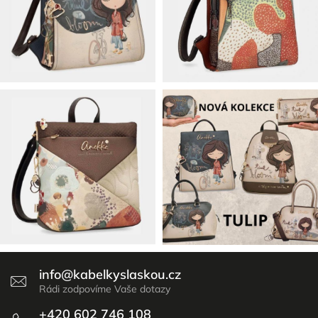
info
@
kabelkyslaskou.cz
+420 602 746 108