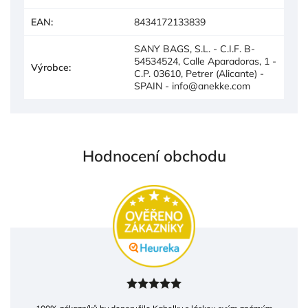
EAN
:
8434172133839
SANY BAGS, S.L. - C.I.F. B-
54534524, Calle Aparadoras, 1 -
Výrobce
:
C.P. 03610, Petrer (Alicante) -
SPAIN - info@anekke.com
Hodnocení obchodu