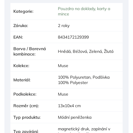
Pouzdra na doklady, karty a
Kategorie
:
mince
Záruka
:
2 roky
EAN
:
8434172129399
Barva / Barevná
Hnědá, Béžová, Zelená, Žlutá
kombinace
:
Kolekce
:
Muse
100% Polyuretan, Podšívka
Materiál
:
100% Polyester
Podkolekce
:
Muse
Rozměr (cm)
:
13x10x4 cm
Typ produktu
:
Módní peněženka
magnetický druk, zapínání v
Typ zavírání
: