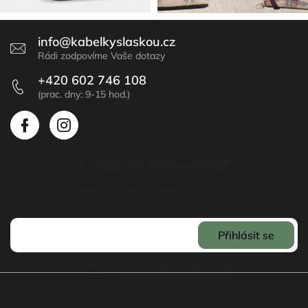
info
@
kabelkyslaskou.cz
+420 602 746 108
Odebírat newsletter
Vložte svůj e-mail a my vám budeme zasílat informace o nových
produktech na našem e-shopu.
Přihlásit se
Souhlasím se
Zpracováním osobních údajů
.