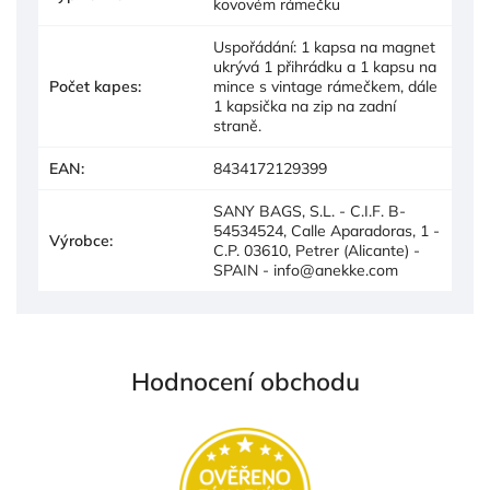
kovovém rámečku
Uspořádání: 1 kapsa na magnet
ukrývá 1 přihrádku a 1 kapsu na
Počet kapes
:
mince s vintage rámečkem, dále
1 kapsička na zip na zadní
straně.
EAN
:
8434172129399
SANY BAGS, S.L. - C.I.F. B-
54534524, Calle Aparadoras, 1 -
Výrobce
:
C.P. 03610, Petrer (Alicante) -
SPAIN - info@anekke.com
Hodnocení obchodu