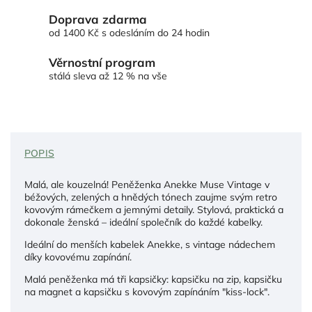
Doprava zdarma
od 1400 Kč s odesláním do 24 hodin
Věrnostní program
stálá sleva až 12 % na vše
POPIS
Malá, ale kouzelná! Peněženka Anekke Muse Vintage v
béžových, zelených a hnědých tónech zaujme svým retro
kovovým rámečkem a jemnými detaily. Stylová, praktická a
dokonale ženská – ideální společník do každé kabelky.
Ideální do menších kabelek Anekke, s vintage nádechem
díky kovovému zapínání.
Malá peněženka má tři kapsičky: kapsičku na zip, kapsičku
na magnet a kapsičku s kovovým zapínáním "kiss-lock".