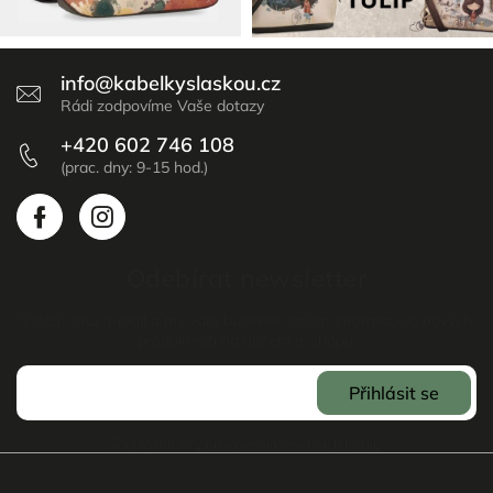
info
@
kabelkyslaskou.cz
+420 602 746 108
Odebírat newsletter
Vložte svůj e-mail a my vám budeme zasílat informace o nových
produktech na našem e-shopu.
Přihlásit se
Souhlasím se
Zpracováním osobních údajů
.