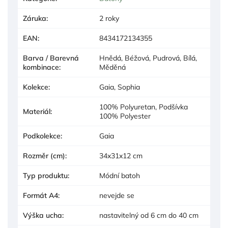
Záruka
:
2 roky
EAN
:
8434172134355
Barva / Barevná
Hnědá, Béžová, Pudrová, Bílá,
kombinace
:
Měděná
Kolekce
:
Gaia, Sophia
100% Polyuretan, Podšívka
Materiál
:
100% Polyester
Podkolekce
:
Gaia
Rozměr (cm)
:
34x31x12 cm
Typ produktu
:
Módní batoh
Formát A4
:
nevejde se
Výška ucha
:
nastavitelný od 6 cm do 40 cm