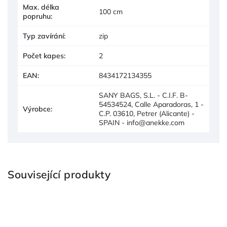
Max. délka
100 cm
popruhu
:
Typ zavírání
:
zip
Počet kapes
:
2
EAN
:
8434172134355
SANY BAGS, S.L. - C.I.F. B-
54534524, Calle Aparadoras, 1 -
Výrobce
:
C.P. 03610, Petrer (Alicante) -
SPAIN - info@anekke.com
Související produkty