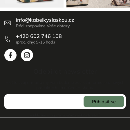
info
@
kabelkyslaskou.cz
+420 602 746 108
Odebírat newsletter
Vložte svůj e-mail a my vám budeme zasílat informace o nových
produktech na našem e-shopu.
Přihlásit se
Souhlasím se
Zpracováním osobních údajů
.