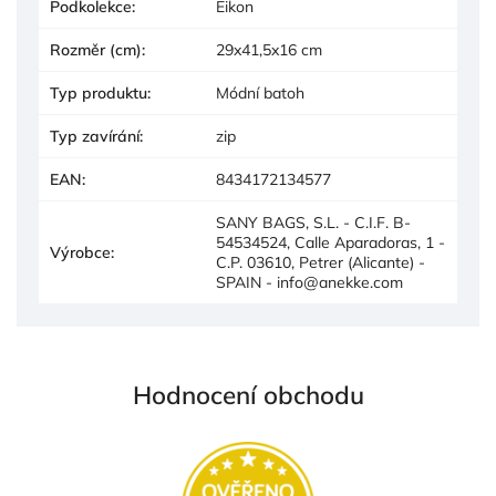
Podkolekce
:
Eikon
Rozměr (cm)
:
29x41,5x16 cm
Typ produktu
:
Módní batoh
Typ zavírání
:
zip
EAN
:
8434172134577
SANY BAGS, S.L. - C.I.F. B-
54534524, Calle Aparadoras, 1 -
Výrobce
:
C.P. 03610, Petrer (Alicante) -
SPAIN - info@anekke.com
Hodnocení obchodu