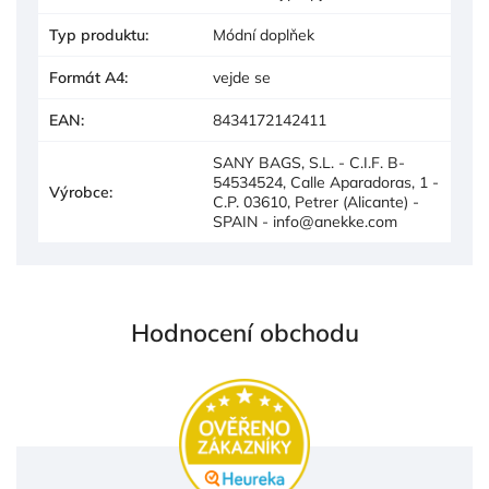
Typ produktu
:
Módní doplňek
Formát A4
:
vejde se
EAN
:
8434172142411
SANY BAGS, S.L. - C.I.F. B-
54534524, Calle Aparadoras, 1 -
Výrobce
:
C.P. 03610, Petrer (Alicante) -
SPAIN - info@anekke.com
Hodnocení obchodu