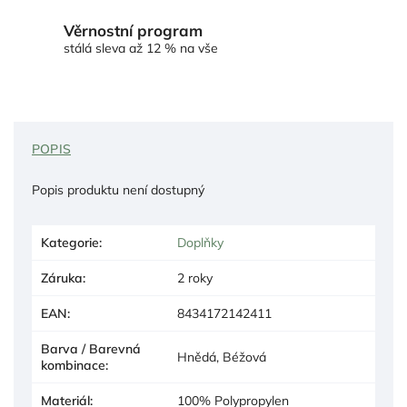
Věrnostní program
stálá sleva až 12 % na vše
POPIS
Popis produktu není dostupný
Kategorie
:
Doplňky
Záruka
:
2 roky
EAN
:
8434172142411
Barva / Barevná
Hnědá, Béžová
kombinace
:
Materiál
:
100% Polypropylen