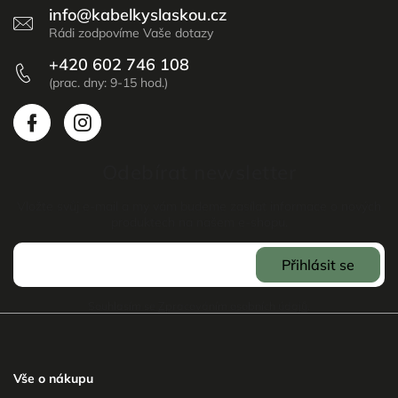
info
@
kabelkyslaskou.cz
+420 602 746 108
Odebírat newsletter
Vložte svůj e-mail a my vám budeme zasílat informace o nových
produktech na našem e-shopu.
Přihlásit se
Souhlasím se
Zpracováním osobních údajů
.
Vše o nákupu