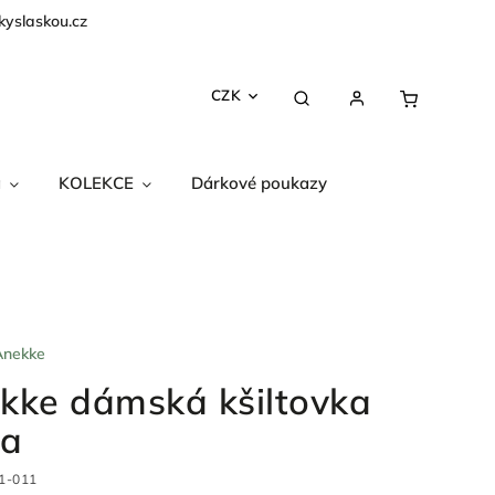
kyslaskou.cz
CZK
a
KOLEKCE
Dárkové poukazy
Anekke
kke dámská kšiltovka
a
1-011