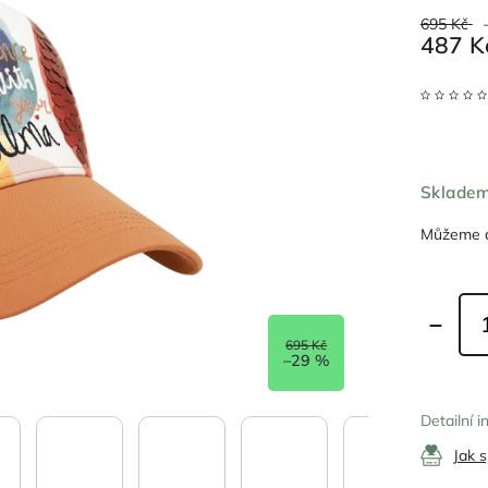
695 Kč
487 K
Sklade
Můžeme d
695 Kč
–29 %
Detailní 
Jak 