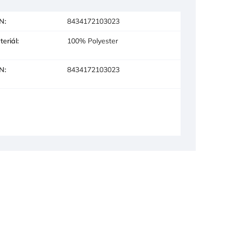
N
:
8434172103023
teriál
:
100% Polyester
N
:
8434172103023