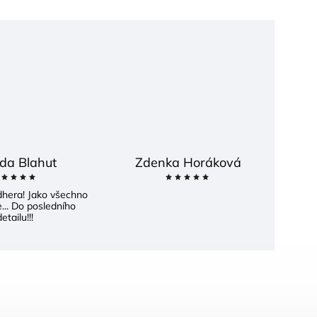
da Blahut
Zdenka Horáková
dhera! Jako všechno
... Do posledního
etailu!!!