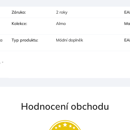
Záruka
:
2 roky
EA
Kolekce
:
Alma
Ma
ka
Typ produktu
:
Módní doplněk
EA
 -
Hodnocení obchodu