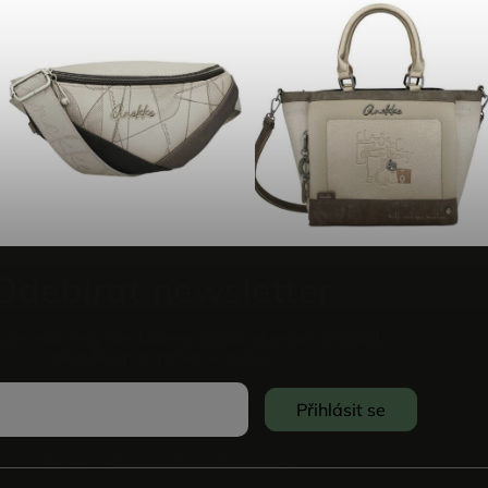
Odebírat newsletter
vůj e-mail a my vám budeme zasílat informace o nových
produktech na našem e-shopu.
Přihlásit se
Souhlasím se
Zpracováním osobních údajů
.