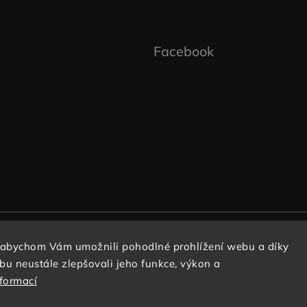
Facebook
 abychom Vám umožnili pohodlné prohlížení webu a díky
u neustále zlepšovali jeho funkce, výkon a
nformací
Copyright 2026
Kabelky s láskou
. Všechna práva vyhrazena.
Vytvořil
Shoptet
| Design
Shoptak.cz