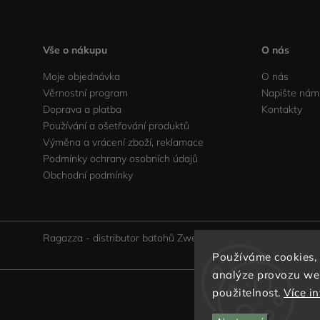
Vše o nákupu
O nás
Moje objednávka
O nás
Věrnostní program
Napište nám
Doprava a platba
Kontakty
Používání a ošetřování produktů
Výměna a vrácení zboží, reklamace
Podmínky ochrany osobních údajů
Obchodní podmínky
Ragazza - distributor batohů Zwei v ČR
Používáme cookies,
analýze provozu web
použitelnost.
Více i