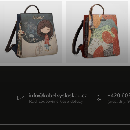
info
@
kabelkyslaskou.cz
+420 60