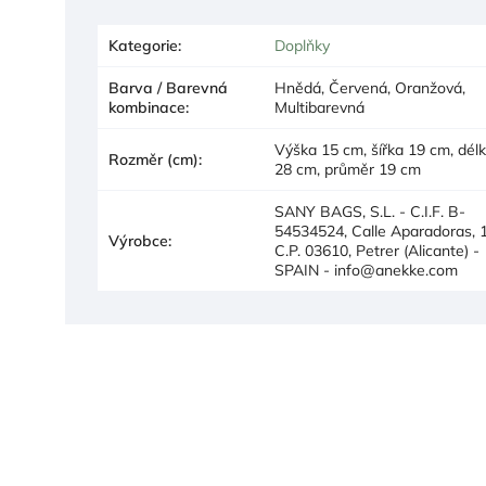
Kategorie
:
Doplňky
Barva / Barevná
Hnědá, Červená, Oranžová,
kombinace
:
Multibarevná
Výška 15 cm, šířka 19 cm, dél
Rozměr (cm)
:
28 cm, průměr 19 cm
SANY BAGS, S.L. - C.I.F. B-
54534524, Calle Aparadoras, 1
Výrobce
:
C.P. 03610, Petrer (Alicante) -
SPAIN - info@anekke.com