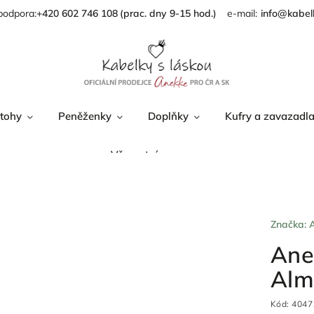
podpora:
+420 602 746 108
info@kabel
tohy
Peněženky
Doplňky
Kufry a zavazadl
Věrnostní program
Značka:
Ane
Alm
Kód:
4047