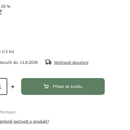
–29 %
č
m
(>1 ks)
oručit do:
11.8.2026
Možnosti doručení
Přidat do košíku
informace
správně pečovat o produkt?