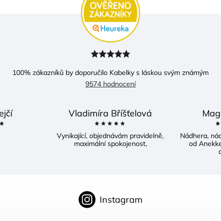
100
% zákazníků by doporučilo Kabelky s láskou svým známým
9574 hodnocení
ejčí
Vladimíra Bříšťelová
Mag
Vynikající, objednávám pravidelně,
Nádhera, ná
maximální spokojenost,
od Anekke
d
Instagram