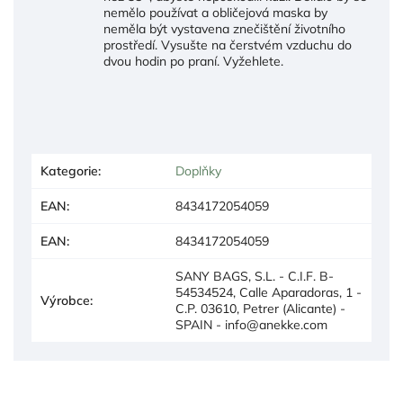
nemělo používat a obličejová maska by
neměla být vystavena znečištění životního
prostředí. Vysušte na čerstvém vzduchu do
dvou hodin po praní. Vyžehlete.
Kategorie
:
Doplňky
EAN
:
8434172054059
EAN
:
8434172054059
SANY BAGS, S.L. - C.I.F. B-
54534524, Calle Aparadoras, 1 -
Výrobce
:
C.P. 03610, Petrer (Alicante) -
SPAIN - info@anekke.com