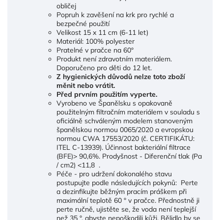
obličej
Popruh k zavěšení na krk pro rychlé a
bezpečné použití
Velikost 15 x 11 cm (6-11 let)
Materiál: 100% polyester
Pratelné v pračce na 60°
Produkt není zdravotním materiálem.
Doporučeno pro děti do 12 let.
Z hygienických důvodů nelze toto zboží
měnit nebo vrátit.
Před prvním použitím vyperte.
Vyrobeno ve Španělsku s opakovaně
použitelným filtračním materiálem v souladu s
oficiálně schváleným modelem stanoveným
španělskou normou 0065/2020 a evropskou
normou CWA 17553/2020 (č. CERTIFIKÁTU:
ITEL C-13939). Účinnost bakteriální filtrace
(BFE)> 90,6%. Prodyšnost - Diferenční tlak (Pa
/ cm2) <11,8 .
Péče - pro udržení dokonalého stavu
postupujte podle následujících pokynů: Perte
a dezinfikujte běžným pracím práškem při
maximální teplotě 60 ° v pračce. Přednostně ji
perte ručně, ujistěte se, že voda není teplejší
než 35 °, abyste nepoškodili kůži. Bělidlo by se