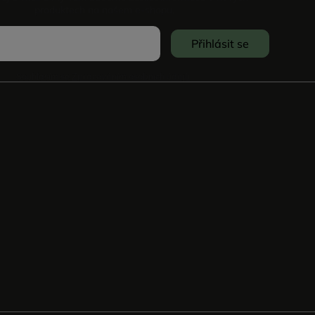
produktech na našem e-shopu.
Přihlásit se
Souhlasím se
Zpracováním osobních údajů
.