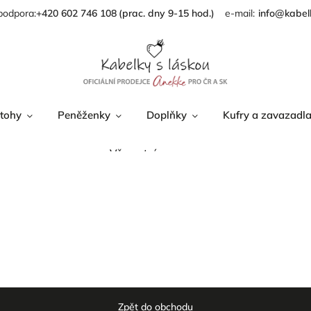
podpora:
+420 602 746 108
info@kabel
tohy
Peněženky
Doplňky
Kufry a zavazadl
Věrnostní program
Zpět do obchodu