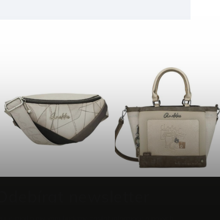
Odebírat newsletter
vůj e-mail a my vám budeme zasílat informace o nových