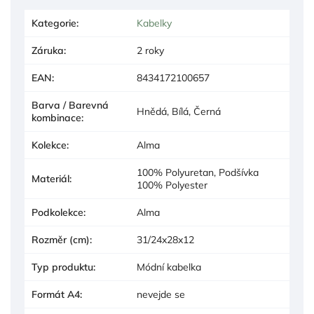
Kategorie
:
Kabelky
Záruka
:
2 roky
EAN
:
8434172100657
Barva / Barevná
Hnědá, Bílá, Černá
kombinace
:
Kolekce
:
Alma
100% Polyuretan, Podšívka
Materiál
:
100% Polyester
Podkolekce
:
Alma
Rozměr (cm)
:
31/24x28x12
Typ produktu
:
Módní kabelka
Formát A4
:
nevejde se