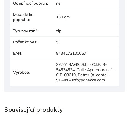
Odepínací popruh
:
ne
Max. délka
130 cm
popruhu
:
Typ zavírání
:
zip
Počet kapes
:
5
EAN
:
8434172100657
SANY BAGS, S.L. - C.I.F. B-
54534524, Calle Aparadoras, 1 -
Výrobce
:
C.P. 03610, Petrer (Alicante) -
SPAIN - info@anekke.com
Související produkty