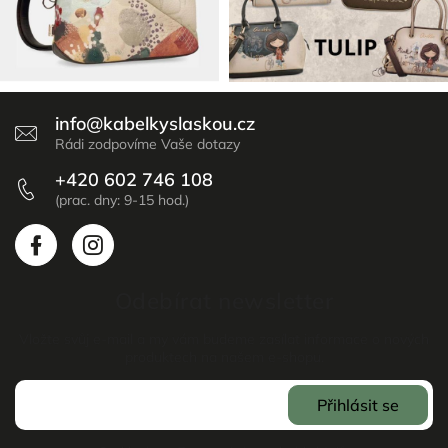
info
@
kabelkyslaskou.cz
+420 602 746 108
Odebírat newsletter
Vložte svůj e-mail a my vám budeme zasílat informace o nových
produktech na našem e-shopu.
Přihlásit se