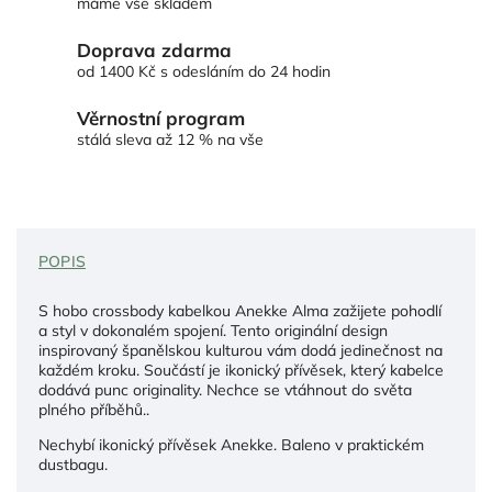
máme vše skladem
Doprava zdarma
od 1400 Kč s odesláním do 24 hodin
Věrnostní program
stálá sleva až 12 % na vše
POPIS
S hobo crossbody kabelkou Anekke Alma zažijete pohodlí
a styl v dokonalém spojení. Tento originální design
inspirovaný španělskou kulturou vám dodá jedinečnost na
každém kroku. Součástí je ikonický přívěsek, který kabelce
dodává punc originality. Nechce se vtáhnout do světa
plného příběhů..
Nechybí ikonický přívěsek Anekke. Baleno v praktickém
dustbagu.