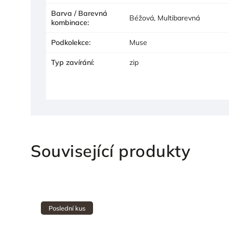
Barva / Barevná
Béžová, Multibarevná
kombinace
:
Podkolekce
:
Muse
Typ zavírání
:
zip
Související produkty
Poslední kus