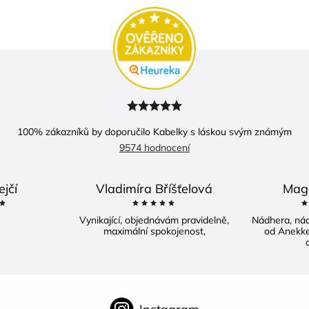
100
% zákazníků by doporučilo Kabelky s láskou svým známým
9574 hodnocení
ejčí
Vladimíra Bříšťelová
Mag
Vynikající, objednávám pravidelně,
Nádhera, ná
maximální spokojenost,
od Anekke
d