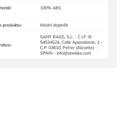
teriál
:
100% ABS
p produktu
:
Módní doplněk
SANY BAGS, S.L. - C.I.F. B-
54534524, Calle Aparadoras, 1 -
robce
:
C.P. 03610, Petrer (Alicante) -
SPAIN - info@anekke.com