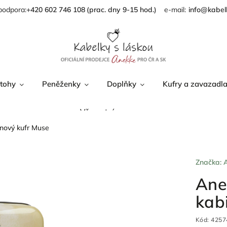
podpora:
+420 602 746 108
info@kabel
tohy
Peněženky
Doplňky
Kufry a zavazadl
Věrnostní program
inový kufr Muse
Značka:
Ane
kab
Kód:
4257