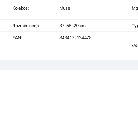
Kolekce
:
Muse
Ma
Rozměr (cm)
:
37x55x20 cm
Ty
EAN
:
8434172134478
Vý