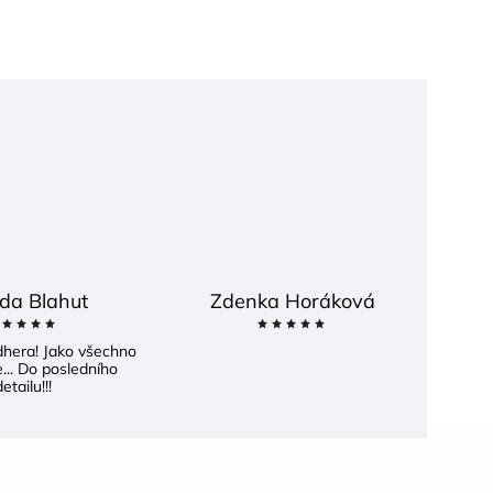
da Blahut
Zdenka Horáková
dhera! Jako všechno
... Do posledního
etailu!!!