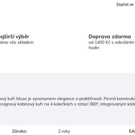
Zeptat se
Doprava zdarma
ejširší výběr
od 1400 Kč s odesláním
áme vše skladem
hodin
nový kufr Muse je synonymem elegance a praktičnosti. Pevná konstruk
Designový kabinový kufr na 4 kolečkách s rotací 360°, integrovaným
Záruka
:
2 roky
EA