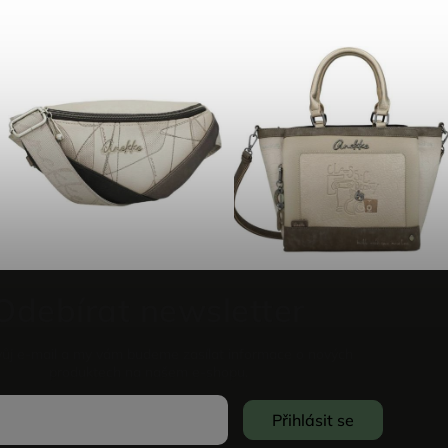
Odebírat newsletter
vůj e-mail a my vám budeme zasílat informace o nových
produktech na našem e-shopu.
Přihlásit se