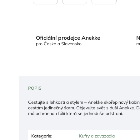
Oficiální prodejce Anekke
N
pro Česko a Slovensko
m
POPIS
Cestujte s lehkostí a stylem – Anekke skořepinový kabi
cestám jedinečný šarm. Objevujte svět s duší Anekke. 
má ochrannou fólii která se jednoduše odstraní.
Kategorie
:
Kufry a zavazadla