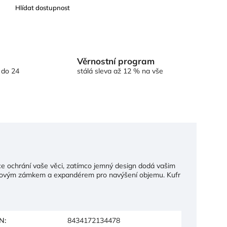
Věrnostní program
 do 24
stálá sleva až 12 % na vše
ce ochrání vaše věci, zatímco jemný design dodá vašim
 kódovým zámkem a expandérem pro navýšení objemu. Kufr
N
:
8434172134478