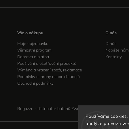
Vše o nákupu
O nás
Moje objednávka
O nás
Věrnostní program
Napište nám
Doprava a platba
Kontakty
Používání a ošetřování produktů
Výměna a vrácení zboží, reklamace
Podmínky ochrany osobních údajů
Obchodní podmínky
Ragazza - distributor batohů Zwei v ČR
Používáme cookies,
analýze provozu web