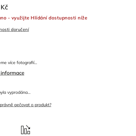
 Kč
o - využijte Hlídání dostupnosti níže
osti doručení
me více fotografií...
í informace
byla vyprodána…
správně pečovat o produkt?