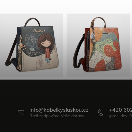
info
@
kabelkyslaskou.cz
+420 60