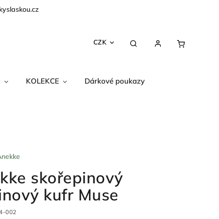
kyslaskou.cz
CZK
a
KOLEKCE
Dárkové poukazy
Anekke
kke skořepinový
inový kufr Muse
4-002