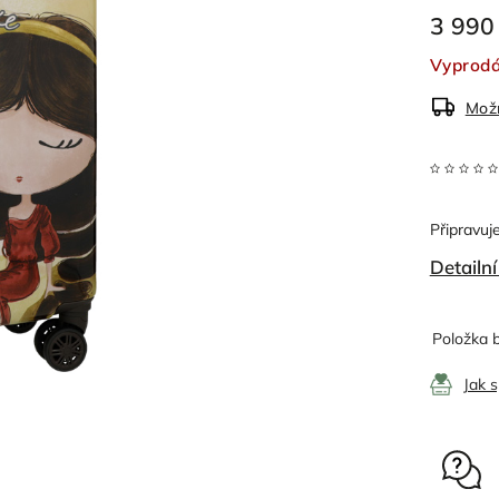
3 990
Vyprodán
Možn
Připravuje
Detailn
Položka 
Jak 