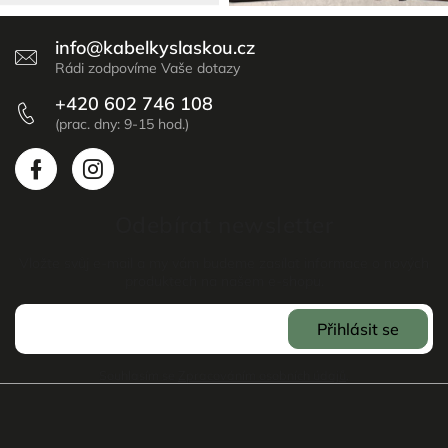
info
@
kabelkyslaskou.cz
+420 602 746 108
Odebírat newsletter
Vložte svůj e-mail a my vám budeme zasílat informace o nových
produktech na našem e-shopu.
Přihlásit se
Souhlasím se
Zpracováním osobních údajů
.