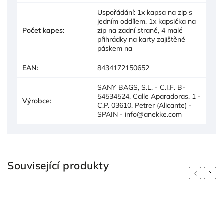
Uspořádání: 1x kapsa na zip s
jedním oddílem, 1x kapsička na
Počet kapes
:
zip na zadní straně, 4 malé
přihrádky na karty zajištěné
páskem na
EAN
:
8434172150652
SANY BAGS, S.L. - C.I.F. B-
54534524, Calle Aparadoras, 1 -
Výrobce
:
C.P. 03610, Petrer (Alicante) -
SPAIN - info@anekke.com
Související produkty
Previous
Next