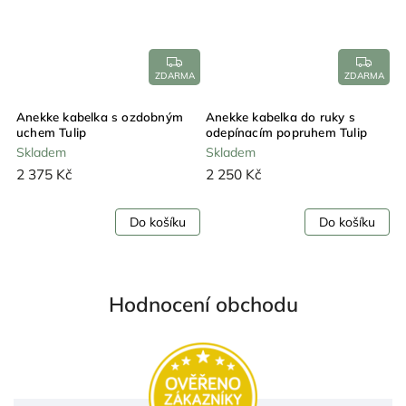
A
ZDARMA
ZDARMA
Anekke kabelka s ozdobným
Anekke kabelka do ruky s
A
uchem Tulip
odepínacím popruhem Tulip
u
Skladem
Skladem
S
2 375 Kč
2 250 Kč
1
Do košíku
Do košíku
Hodnocení obchodu