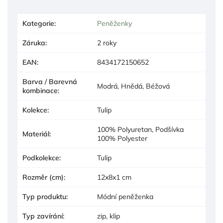
Kategorie
:
Peněženky
Záruka
:
2 roky
EAN
:
8434172150652
Barva / Barevná
Modrá, Hnědá, Béžová
kombinace
:
Kolekce
:
Tulip
100% Polyuretan, Podšívka
Materiál
:
100% Polyester
Podkolekce
:
Tulip
Rozměr (cm)
:
12x8x1 cm
Typ produktu
:
Módní peněženka
Typ zavírání
:
zip, klip