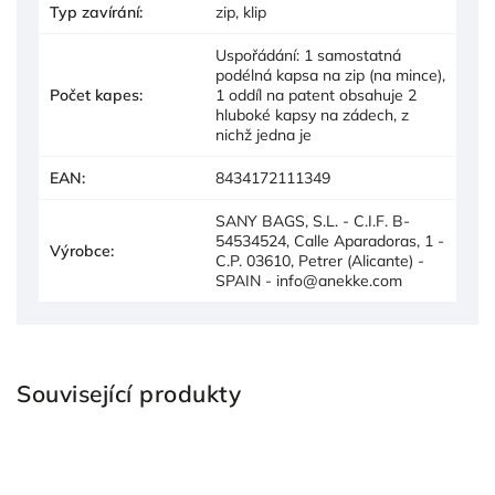
Typ zavírání
:
zip, klip
Uspořádání: 1 samostatná
podélná kapsa na zip (na mince),
Počet kapes
:
1 oddíl na patent obsahuje 2
hluboké kapsy na zádech, z
nichž jedna je
EAN
:
8434172111349
SANY BAGS, S.L. - C.I.F. B-
54534524, Calle Aparadoras, 1 -
Výrobce
:
C.P. 03610, Petrer (Alicante) -
SPAIN - info@anekke.com
Související produkty