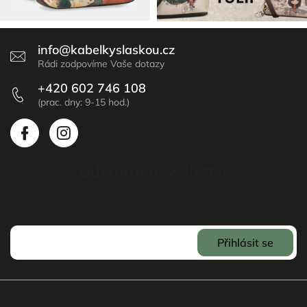
info
@
kabelkyslaskou.cz
+420 602 746 108
Odebírat newsletter
Vložte svůj e-mail a my vám budeme zasílat informace o nových
produktech na našem e-shopu.
Přihlásit se
Souhlasím se
Zpracováním osobních údajů
.