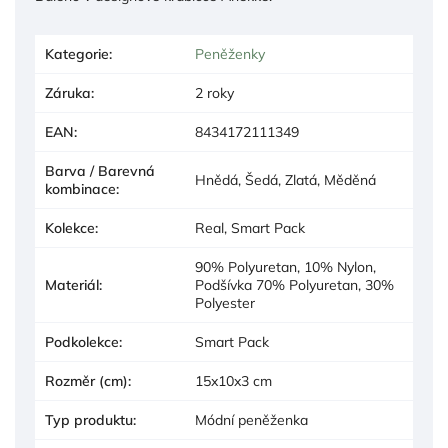
Kategorie
:
Peněženky
Záruka
:
2 roky
EAN
:
8434172111349
Barva / Barevná
Hnědá, Šedá, Zlatá, Měděná
kombinace
:
Kolekce
:
Real, Smart Pack
90% Polyuretan, 10% Nylon,
Materiál
:
Podšívka 70% Polyuretan, 30%
Polyester
Podkolekce
:
Smart Pack
Rozměr (cm)
:
15x10x3 cm
Typ produktu
:
Módní peněženka