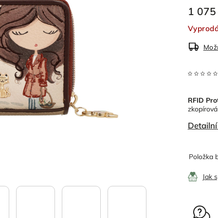
1 075
Vyprodán
Možn
RFID Pro
zkopírován
Detailn
Položka 
Jak 