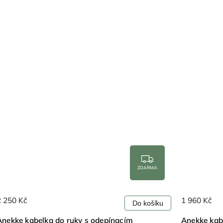
ZDARMA
2 250 Kč
1 960 Kč
Do košíku
Anekke kabelka do ruky s odepínacím
Anekke kab