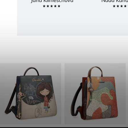
Jana Klimeschová
Naďa Kand