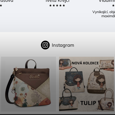
usová
Iveta Krejčí
Vladimí
Vynikající, o
maximál
Instagram