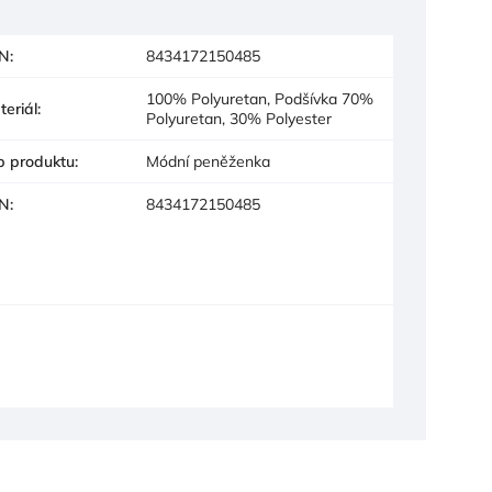
N
:
8434172150485
100% Polyuretan, Podšívka 70%
teriál
:
Polyuretan, 30% Polyester
p produktu
:
Módní peněženka
N
:
8434172150485