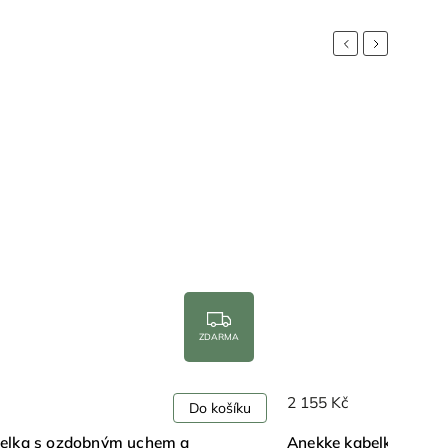
Previous
Next
ZDARMA
2 155 Kč
Do košíku
elka s ozdobným uchem a
Anekke kabelka na ra