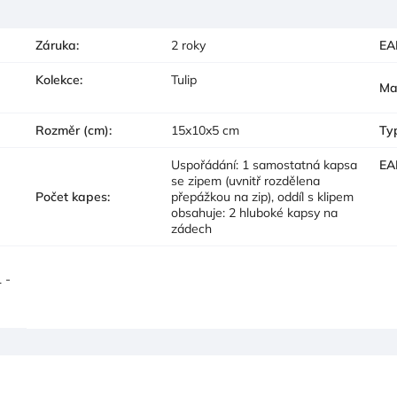
Záruka
:
2 roky
EA
Kolekce
:
Tulip
Ma
Rozměr (cm)
:
15x10x5 cm
Ty
Uspořádání: 1 samostatná kapsa
EA
se zipem (uvnitř rozdělena
Počet kapes
:
přepážkou na zip), oddíl s klipem
obsahuje: 2 hluboké kapsy na
zádech
 -