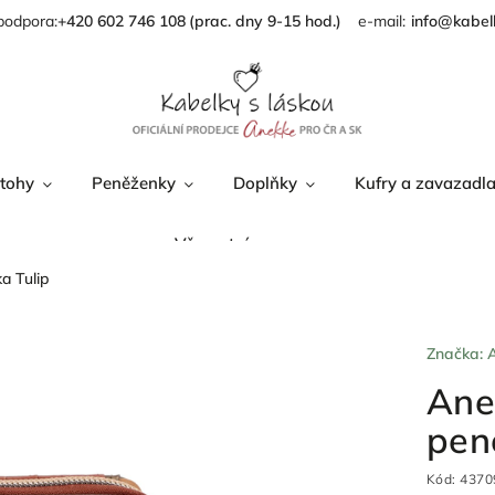
podpora:
+420 602 746 108
info@kabel
tohy
Peněženky
Doplňky
Kufry a zavazadl
Věrnostní program
a Tulip
Značka:
Ane
pen
Kód:
4370