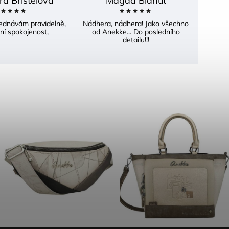
ra Bříšťelová
Magda Blahut
bjednávám pravidelně,
Nádhera, nádhera! Jako všechno
ní spokojenost,
od Anekke... Do posledního
detailu!!!