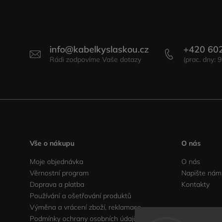
info
@
kabelkyslaskou.cz
+420 60
Vše o nákupu
O nás
Moje objednávka
O nás
Věrnostní program
Napište nám
Doprava a platba
Kontakty
Používání a ošetřování produktů
Výměna a vrácení zboží, reklamace
Podmínky ochrany osobních údajů