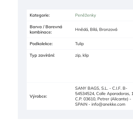
Kategorie
:
Peněženky
Barva / Barevná
Hnědá, Bílá, Bronzová
kombinace
:
Podkolekce
:
Tulip
Typ zavírání
:
zip, klip
SANY BAGS, S.L. - C.I.F. B-
54534524, Calle Aparadoras, 1
Výrobce
:
C.P. 03610, Petrer (Alicante) -
SPAIN - info@anekke.com