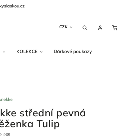
kyslaskou.cz
CZK
a
KOLEKCE
Dárkové poukazy
Anekke
kke střední pevná
ěženka Tulip
9-909