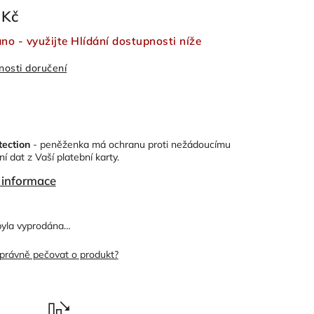
 Kč
o - využijte Hlídání dostupnosti níže
osti doručení
tection
- peněženka má ochranu proti
nežádoucímu
í dat z Vaší platební karty.
í informace
byla vyprodána…
správně pečovat o produkt?