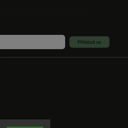
Odebírat newsletter
vůj e-mail a my vám budeme zasílat informace o nových
produktech na našem e-shopu.
Přihlásit se
Souhlasím se
Zpracováním osobních údajů
.