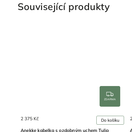
Související produkty
ARMA
ZDARMA
2 375 Kč
ošíku
Do košíku
Anekke kabelka s ozdobným uchem Tulip