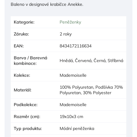
Baleno v designové krabičce Anekke.
Kategorie
:
Peněženky
Záruka
:
2 roky
EAN
:
8434172116634
Barva / Barevná
Hnědá, Červená, Černá, Stříbrná
kombinace
:
Kolekce
:
Mademoiselle
100% Polyuretan, Podšívka 70%
Materiál
:
Polyuretan, 30% Polyester
Podkolekce
:
Mademoiselle
Rozměr (cm)
:
19x10x3 cm
Typ produktu
:
Módní peněženka