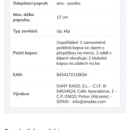
Odepínací popruh
:
ano - poutko
Max. délka
17 cm
popruhu
:
Typ zavírání
:
zip, klip
Uspořádání: 1 samostatná
podélná kapsa se zipem s
Počet kapes
:
přepážkou na mince, 1 oddíl s
klipem obsahuje: 1 hluboká
kapsa na zádech na ba
EAN
:
8434172116634
SANY BAGS, S.L. - C.I.F. B-
54534524, Calle Aparadoras, 1 -
Výrobce
:
C.P. 03610, Petrer (Alicante) -
SPAIN - info@anekke.com