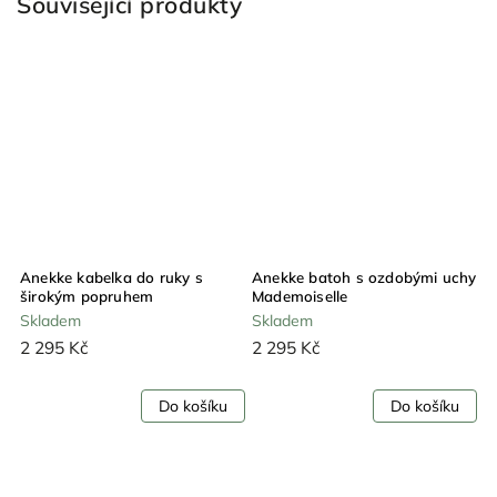
Související produkty
Anekke kabelka do ruky s
Anekke batoh s ozdobými uchy
širokým popruhem
Mademoiselle
Mademoiselle
Skladem
Skladem
2 295 Kč
2 295 Kč
Do košíku
Do košíku