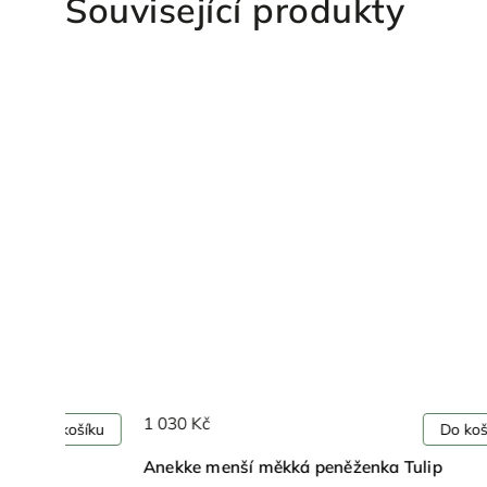
Související produkty
1 030 Kč
ošíku
Do košíku
Anekke menší měkká peněženka Tulip