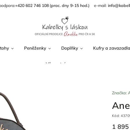
podpora:
+420 602 746 108
info@kabel
tohy
Peněženky
Doplňky
Kufry a zavazadl
Věrnostní program
Značka:
Ane
Kód:
4370
1 895