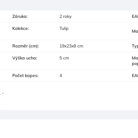
Záruka
:
2 roky
EA
Kolekce
:
Tulip
Ma
Rozměr (cm)
:
19x23x8 cm
Ty
Výška ucha
:
5 cm
Ma
po
Počet kapes
:
4
EA
 -