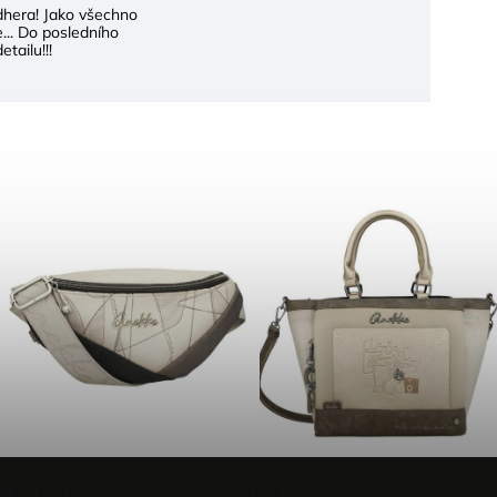
dhera! Jako všechno
... Do posledního
etailu!!!