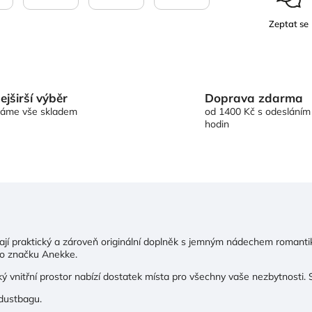
Zeptat se
Doprava zdarma
ejširší výběr
od 1400 Kč s odesláním
áme vše skladem
hodin
dají praktický a zároveň originální doplněk s jemným nádechem romantik
ro značku Anekke.
ký vnitřní prostor nabízí dostatek místa pro všechny vaše nezbytnosti. S
 dustbagu.