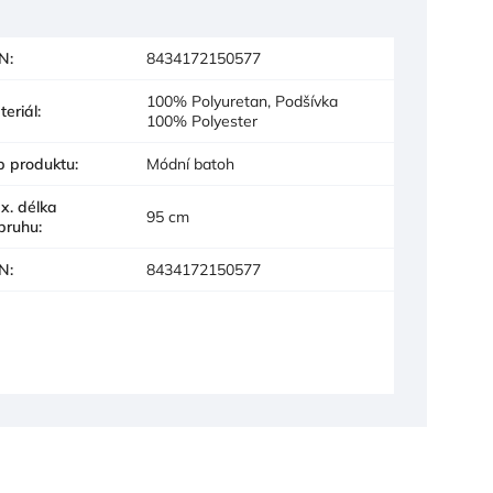
N
:
8434172150577
100% Polyuretan, Podšívka
teriál
:
100% Polyester
p produktu
:
Módní batoh
x. délka
95 cm
pruhu
:
N
:
8434172150577