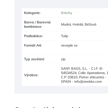
Kategorie
:
Batohy
Barva / Barevná
Modrá, Hnědá, Béžová
kombinace
:
Podkolekce
:
Tulip
Formát A4
:
nevejde se
Typ zavírání
:
zip
SANY BAGS, S.L. - C.I.F. B-
54534524, Calle Aparadoras, 1
Výrobce
:
C.P. 03610, Petrer (Alicante) -
SPAIN - info@anekke.com