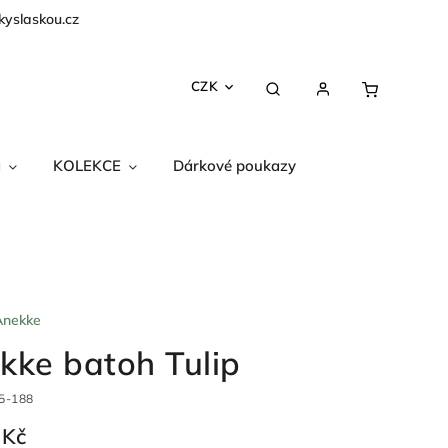
kyslaskou.cz
CZK
a
KOLEKCE
Dárkové poukazy
Anekke
kke batoh Tulip
5-188
 Kč