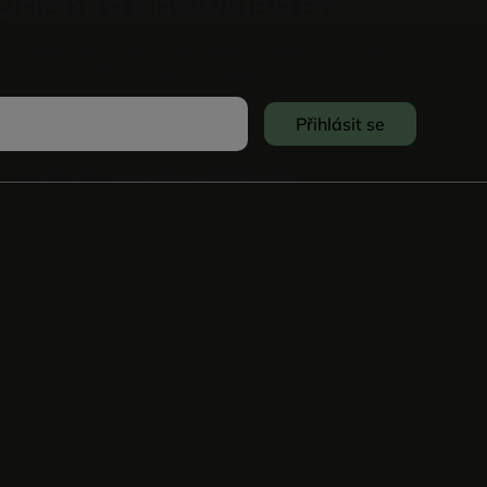
Odebírat newsletter
vůj e-mail a my vám budeme zasílat informace o nových
produktech na našem e-shopu.
Přihlásit se
Souhlasím se
Zpracováním osobních údajů
.