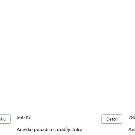
660 Kč
780 Kč
Detail
Anekke pouzdro s oddíly Tulip
Anekke vin