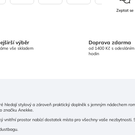
Zeptat se
Doprava zdarma
ejširší výběr
od 1400 Kč s odesláním
áme vše skladem
hodin
eré hledají stylový a zároveň praktický doplněk s jemným nádechem roma
ro značku Anekke.
ký vnitřní prostor nabízí dostatek místa pro všechny vaše nezbytnosti. 
 dustbagu.