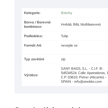
Kategorie
:
Batohy
Barva / Barevná
Hnědá, Bílá, Multibarevná
kombinace
:
Podkolekce
:
Tulip
Formát A4
:
nevejde se
Typ zavírání
:
zip
SANY BAGS, S.L. - C.I.F. B-
54534524, Calle Aparadoras, 1
Výrobce
:
C.P. 03610, Petrer (Alicante) -
SPAIN - info@anekke.com