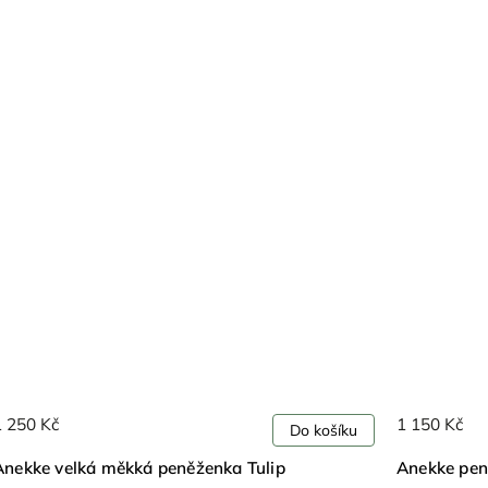
1 250 Kč
1 150 Kč
Do košíku
Anekke velká měkká peněženka Tulip
Anekke pen