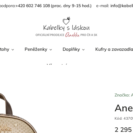
podpora:
+420 602 746 108
info@kabel
tohy
Peněženky
Doplňky
Kufry a zavazadl
Věrnostní program
Značka:
Ane
Kód:
4370
2 295