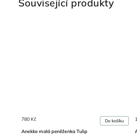
Související produkty
780 Kč
ošíku
Do košíku
Anekke malá peněženka Tulip