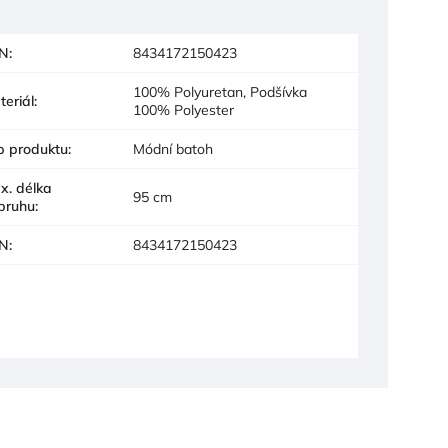
N
:
8434172150423
100% Polyuretan, Podšívka
teriál
:
100% Polyester
p produktu
:
Módní batoh
x. délka
95 cm
pruhu
:
N
:
8434172150423