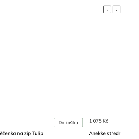
Previous
Next
1 075 Kč
Do košíku
ěženka na zip Tulip
Anekke střední pevná