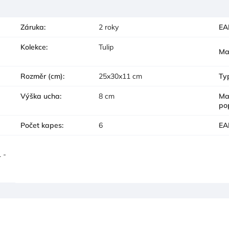
Záruka
:
2 roky
EA
Kolekce
:
Tulip
Ma
Rozměr (cm)
:
25x30x11 cm
Ty
Výška ucha
:
8 cm
Ma
po
Počet kapes
:
6
EA
 -