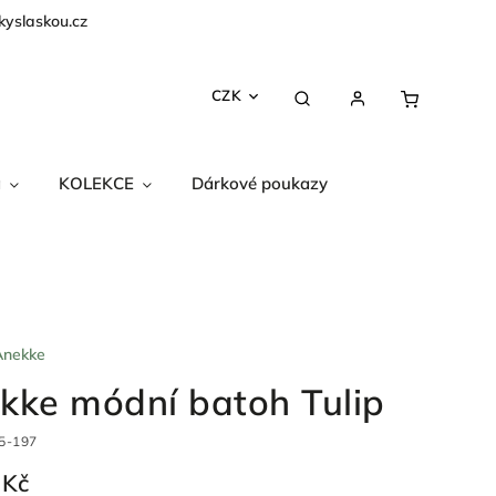
kyslaskou.cz
CZK
a
KOLEKCE
Dárkové poukazy
Anekke
kke módní batoh Tulip
5-197
 Kč