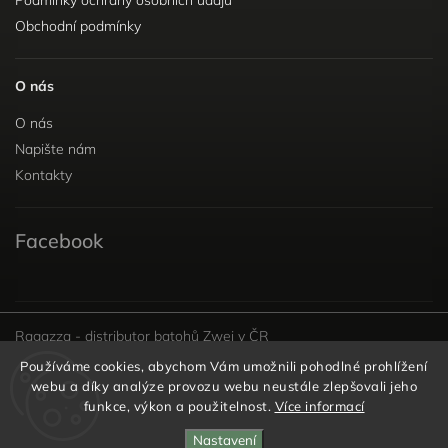
Obchodní podmínky
O nás
O nás
Napište nám
Kontakty
Facebook
Ragazza - distributor batohů Zwei v ČR
Používáme cookies, abychom Vám umožnili pohodlné prohlížení
webu a díky analýze provozu webu neustále zlepšovali jeho
funkce, výkon a použitelnost.
Více informací
Copyright 2026
Kabelky s láskou
. Všechna práva
Nastavení
vyhrazena.