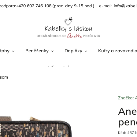
podpora:
+420 602 746 108
info@kabel
tohy
Peněženky
Doplňky
Kufry a zavazadl
Věrnostní program
ssom
Značka:
Ane
pen
Kód:
4371