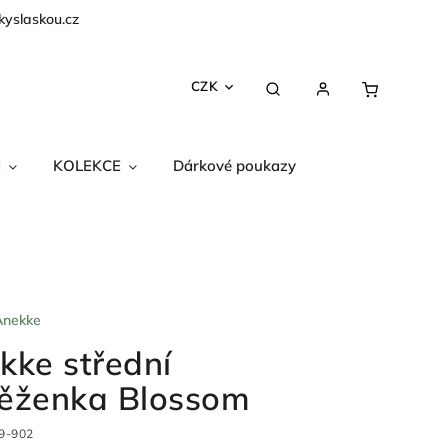
kyslaskou.cz
CZK
a
KOLEKCE
Dárkové poukazy
Anekke
kke střední
ěženka Blossom
9-902