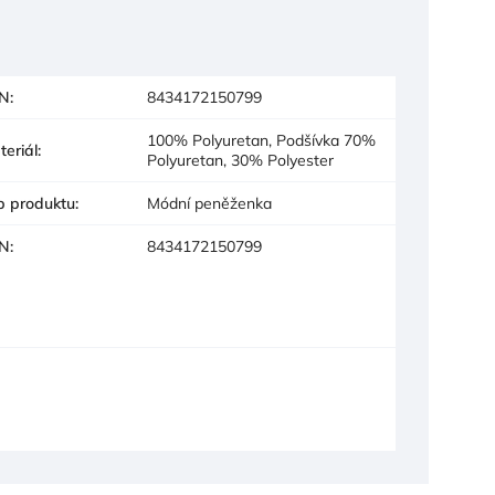
N
:
8434172150799
100% Polyuretan, Podšívka 70%
teriál
:
Polyuretan, 30% Polyester
p produktu
:
Módní peněženka
N
:
8434172150799