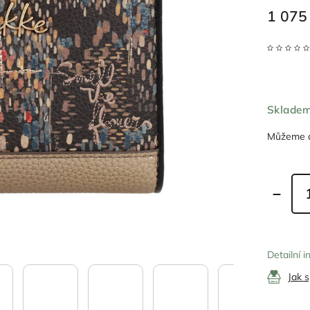
1 075
Sklade
Můžeme d
Detailní 
Jak 