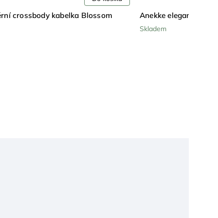
elegantní crossbody kabelka Blossom
Anekke crossbody
Skladem