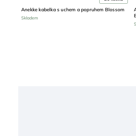
m Blossom
Anekke kabelka přes rameno s popruhem
Blossom
Skladem