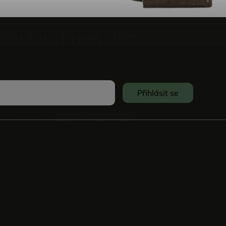
Odebírat newsletter
vůj e-mail a my vám budeme zasílat informace o nových
produktech na našem e-shopu.
Přihlásit se
Souhlasím se
Zpracováním osobních údajů
.