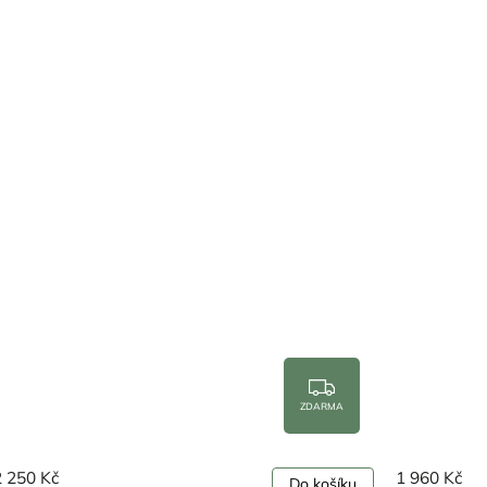
ZDARMA
1 960 Kč
2 095 K
Do košíku