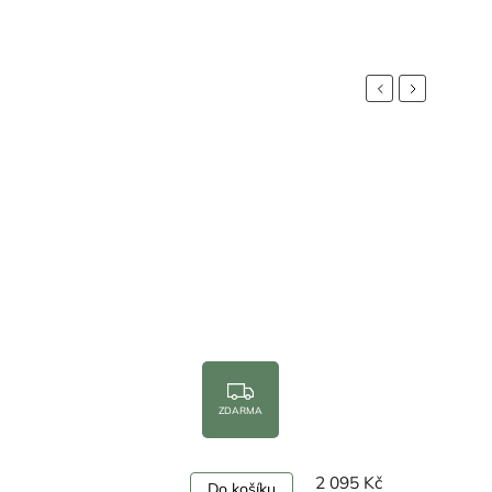
Previous
Next
ZDARMA
č
2 030 Kč
Do košíku