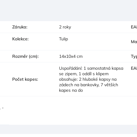
Záruka
:
2 roky
EA
Kolekce
:
Tulip
Ma
Rozměr (cm)
:
14x10x4 cm
Ty
Uspořádání: 1 samostatná kapsa
EA
se zipem, 1 oddíl s klipem
Počet kapes
:
obsahuje: 2 hluboké kapsy na
zádech na bankovky, 7 větších
kapes na do
 -