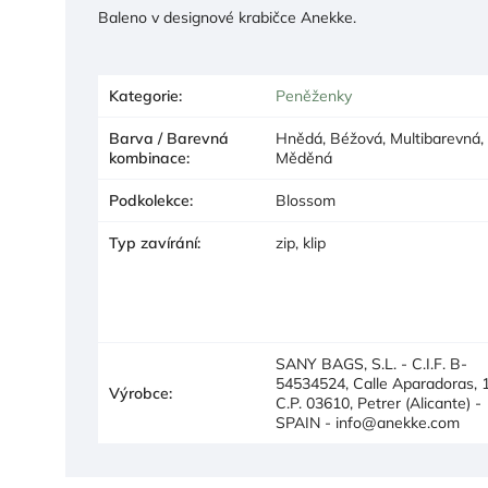
Baleno v designové krabičce Anekke.
Kategorie
:
Peněženky
Barva / Barevná
Hnědá, Béžová, Multibarevná,
kombinace
:
Měděná
Podkolekce
:
Blossom
Typ zavírání
:
zip, klip
SANY BAGS, S.L. - C.I.F. B-
54534524, Calle Aparadoras, 1
Výrobce
:
C.P. 03610, Petrer (Alicante) -
SPAIN - info@anekke.com