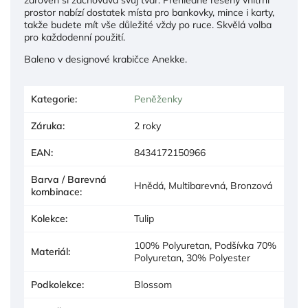
zároveň si zachovává svůj tvar. Přehledně řešený vnitřní
prostor nabízí dostatek místa pro bankovky, mince i karty,
takže budete mít vše důležité vždy po ruce. Skvělá volba
pro každodenní použití.
Baleno v designové krabičce Anekke.
Kategorie
:
Peněženky
Záruka
:
2 roky
EAN
:
8434172150966
Barva / Barevná
Hnědá, Multibarevná, Bronzová
kombinace
:
Kolekce
:
Tulip
100% Polyuretan, Podšívka 70%
Materiál
:
Polyuretan, 30% Polyester
Podkolekce
:
Blossom