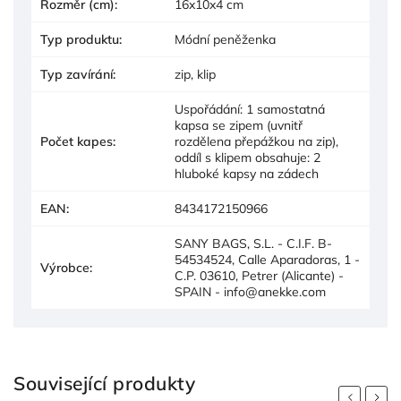
Rozměr (cm)
:
16x10x4 cm
Typ produktu
:
Módní peněženka
Typ zavírání
:
zip, klip
Uspořádání: 1 samostatná
kapsa se zipem (uvnitř
Počet kapes
:
rozdělena přepážkou na zip),
oddíl s klipem obsahuje: 2
hluboké kapsy na zádech
EAN
:
8434172150966
SANY BAGS, S.L. - C.I.F. B-
54534524, Calle Aparadoras, 1 -
Výrobce
:
C.P. 03610, Petrer (Alicante) -
SPAIN - info@anekke.com
Související produkty
Previous
Next