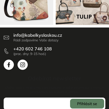
info
@
kabelkyslaskou.cz
+420 602 746 108
Odebírat newsletter
Vložte svůj e-mail a my vám budeme zasílat informace o nových
produktech na našem e-shopu.
Přihlásit se