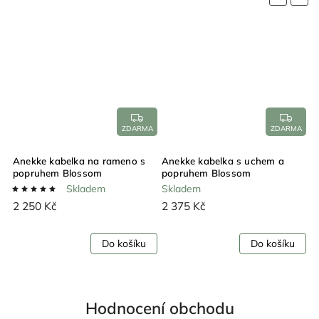
A
ZDARMA
ZDARMA
Anekke kabelka na rameno s
Anekke kabelka s uchem a
A
popruhem Blossom
popruhem Blossom
p
Skladem
Skladem
S
2 250 Kč
2 375 Kč
2
Do košíku
Do košíku
Hodnocení obchodu